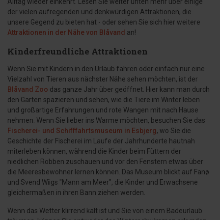
Alltag wieder einkehrt. Lesen Sie weiter unten mehr über einige
der vielen aufregenden und denkwürdigen Attraktionen, die
unsere Gegend zu bieten hat - oder sehen Sie sich hier weitere
Attraktionen in der Nähe von Blåvand
an!
Kinderfreundliche Attraktionen
Wenn Sie mit Kindern in den Urlaub fahren oder einfach nur eine
Vielzahl von Tieren aus nächster Nähe sehen möchten, ist der
Blåvand Zoo
das ganze Jahr über geöffnet. Hier kann man durch
den Garten spazieren und sehen, wie die Tiere im Winter leben
und großartige Erfahrungen und rote Wangen mit nach Hause
nehmen. Wenn Sie lieber ins Warme möchten, besuchen Sie das
Fischerei- und Schifffahrtsmuseum in Esbjerg
, wo Sie die
Geschichte der Fischerei im Laufe der Jahrhunderte hautnah
miterleben können, während die Kinder beim Füttern der
niedlichen Robben zuschauen und vor den Fenstern etwas über
die Meeresbewohner lernen können. Das Museum blickt auf Fanø
und Svend Wiigs "Mann am Meer", die Kinder und Erwachsene
gleichermaßen in ihren Bann ziehen werden.
Wenn das Wetter klirrend kalt ist und Sie von einem Badeurlaub