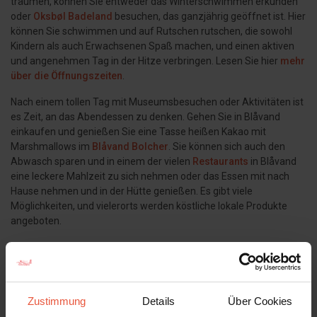
träumen, können Sie entweder das Winterschwimmen erkunden
oder
Oksbøl Badeland
besuchen, das ganzjährig geöffnet ist. Hier
können Sie schwimmen und auf Rutschen rutschen, die sowohl
Kindern als auch Erwachsenen Spaß machen, und einen aktiven
und angenehmen Tag in der Hitze verbringen. Lesen Sie hier
mehr
über die Öffnungszeiten
.
Nach einem tollen Tag mit Museumsbesuchen oder Aktivitäten ist
es Zeit, an das Abendessen zu denken. Gehen Sie in Blåvand
einkaufen und genießen Sie eine Tasse heißen Kakao mit
Marshmallows im
Blåvand Bolcher
. Sie können sich auch den
Abwasch sparen und in einem der vielen
Restaurants
in Blåvand
eine leckere Mahlzeit zu sich nehmen oder das Essen mit nach
Hause nehmen und in der Hütte genießen. Es gibt viele
Möglichkeiten, und vielerorts werden köstliche lokale Produkte
angeboten.
Museen in Blåvand
Die Westküste Dänemarks ist seit jeher das Zentrum historischer
Ereignisse und eines harten Lebens. Dies hat zu einigen
Zustimmung
Details
Über Cookies
fantastischen Museen von internationalem Rang geführt. In der