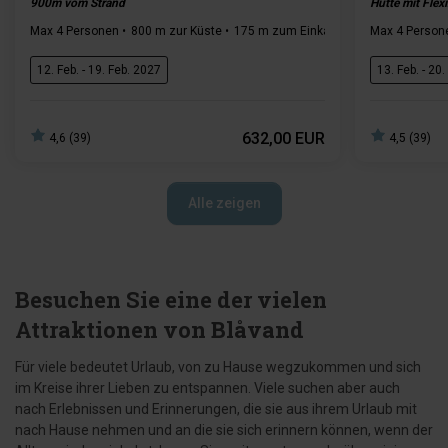
900m vom Strand
Hütte mit Flex
Max 4 Personen
800 m zur Küste
175 m zum Einkaufen
Max 1 Haustie
Max 4 Person
12. Feb. - 19. Feb. 2027
13. Feb. - 20
632,00 EUR
4,6 (39)
4,5 (39)
Alle zeigen
Besuchen Sie eine der vielen
Attraktionen von Blåvand
Für viele bedeutet Urlaub, von zu Hause wegzukommen und sich
im Kreise ihrer Lieben zu entspannen. Viele suchen aber auch
nach Erlebnissen und Erinnerungen, die sie aus ihrem Urlaub mit
nach Hause nehmen und an die sie sich erinnern können, wenn der