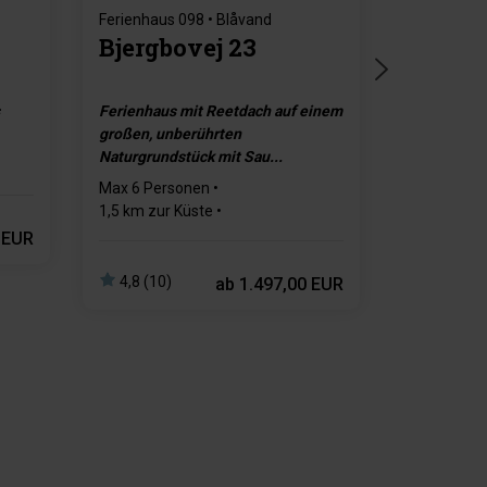
Ferienhaus 098 • Blåvand
A
Bjergbovej 23
Ferienhaus mit Reetdach auf einem
großen, unberührten
Naturgrundstück mit Sau...
Max 6 Personen
mmer
1,5 km zur Küste
585 m zum Einkaufen
 EUR
Ladestecker für Elektroautos Type
2
4,8 (10)
ab
1.497,00 EUR
3 Schlafzimmer