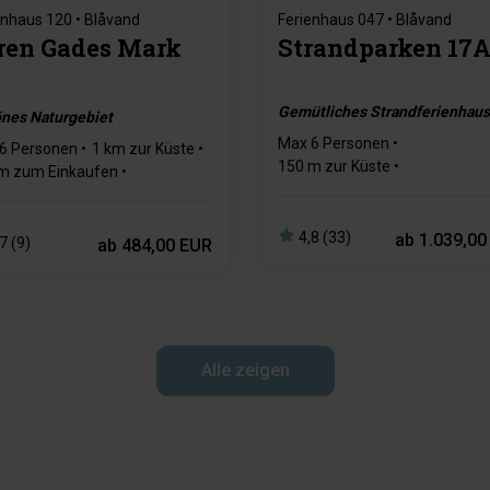
enhaus 120 • Blåvand
Ferienhaus 047 • Blåvand
ren Gades Mark
Strandparken 17
Gemütliches Strandferienhaus
nes Naturgebiet
Max 6 Personen
6 Personen
1 km zur Küste
150 m zur Küste
m zum Einkaufen
196 m zum Einkaufen
hlafzimmer
2 Badezimmer
Max 1 Haustiere
3 Schlafzi
4,8 (33)
ab
1.039,00
7 (9)
ab
484,00 EUR
Alle zeigen