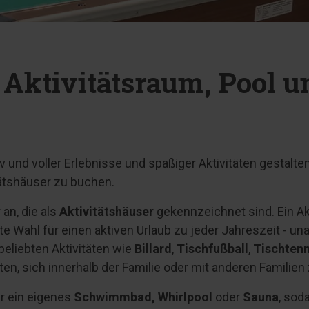
 Aktivitätsraum, Pool u
iv und voller Erlebnisse und spaßiger Aktivitäten gestal
tätshäuser zu buchen.
an, die als
Aktivitätshäuser
gekennzeichnet sind. Ein Akt
e Wahl für einen aktiven Urlaub zu jeder Jahreszeit - u
beliebten Aktivitäten wie
Billard
,
Tischfußball
,
Tischtenn
ieten, sich innerhalb der Familie oder mit anderen Familie
r ein eigenes
Schwimmbad, Whirlpool
oder
Sauna
, sod