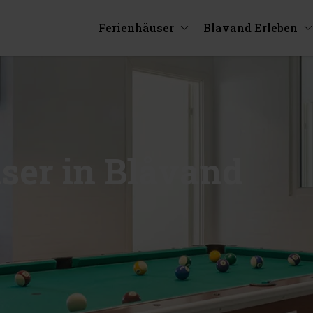
Ferienhäuser
Blavand Erleben
ser in Blåvand