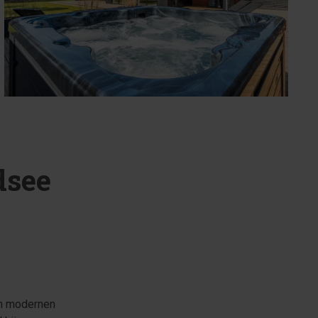
dsee
em modernen