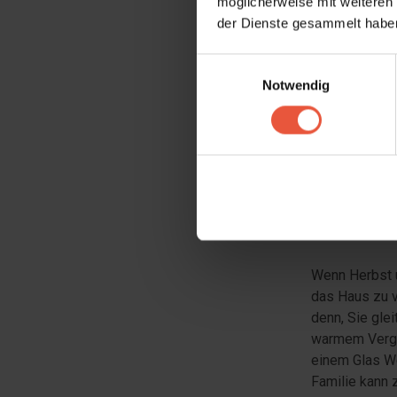
Obwohl die No
möglicherweise mit weiteren
Kulisse für l
der Dienste gesammelt haben
Sie rote Wang
Aktivitätsrau
Einwilligungsauswahl
Aktivitäten u
Notwendig
Feri
Whir
Wenn Herbst u
das Haus zu v
denn, Sie gle
warmem Vergnü
einem Glas We
Familie kann 