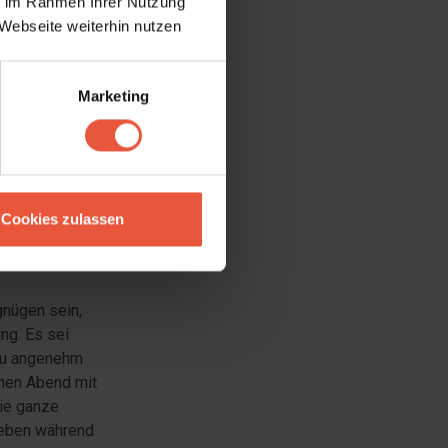
 perfekte
ie im Rahmen Ihrer Nutzung
en bieten und
Webseite weiterhin nutzen
mit
s, guten
Marketing
Cookies zulassen
gnügen sein,
ng. Es sei
 zu angenehm
chen Abend mit
die ganze
rleben während