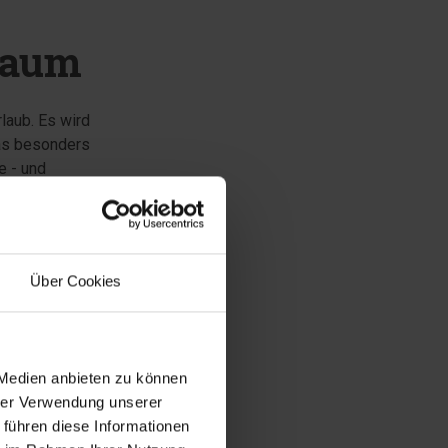
sraum
laub. Es wird
das besonders
e - und
nach einem
etter
m beitragen,
nter anderem
Über Cookies
f der großen
odurch der
sen Sie sich
 Medien anbieten zu können
ie Ihre Kinder
hrer Verwendung unserer
austoben.
 führen diese Informationen