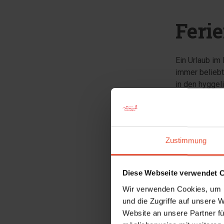
Feri
Ein Urlaub im
immer beliebt
in den hyggel
Blåvand ist h
Urlaub, der In
abhängen. Daz
die Vergnügen
Zustimmung
ein
Ferienha
Leinwand gen
Diese Webseite verwendet 
Ein Teil der 
"Badeurlaub" 
Wir verwenden Cookies, um I
nicht auf den
und die Zugriffe auf unsere 
ganz unkompli
Website an unsere Partner fü