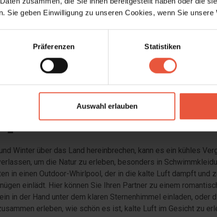
rdsee so nicht zum Baden genutzt wird, bietet Sie dennoch die
 Daten zusammen, die Sie ihnen bereitgestellt haben oder die s
ange Spaziergänge, die eine Abwechslung zu den Indoor-Aktivität
. Sie geben Einwilligung zu unseren Cookies, wenn Sie unsere 
en und Wind in den Haaren spüren lassen. So ist ein Ferienhaus 
m an der Nordsee eine traumhafte Kombination von Hygge im Hau
nd langen Spaziergängen am Strand.
Präferenzen
Statistiken
enhäuser mit Outdoor-
Auswahl erlauben
lpool
nd Winter über das Land hereinbrechen, kann es ein kühles Ver
erlassen, um die Natur zu erleben, besonders in Schwimmkleidu
iten in einen Outdoor-Whirlpool, der in die kalte Luft dampft und
gen einlädt. Hier können Sie Ihren Partner zu einem romantis
in in der Hand unter dem klaren Sternenhimmel einladen, oder 
zusammen erleben, wie schön es ist, kalte Luft im Gesicht zu e