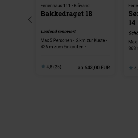
Ferienhaus 111 • Blåvand
Feri
Bakkedraget 18
Sø
14
Laufend renoviert
Schö
Max 5 Personen
2 km zur Küste
Max 
436 m zum Einkaufen
868 
3 Schlafzimmer
1 Badezimmer
3 Sc
4,8 (25)
ab
643,00 EUR
4,