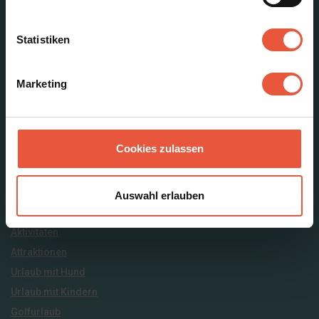
Statistiken
Ferienhäuser suchen
Marketing
Luxus Ferienhäuser
Poolhäuser
Große Ferienhäuser
Cookies zulassen
Ferienwohnungen
Neu gebaute und renovierte Ferienhäuser
Ferienhäuser mit Meeresblick
Auswahl erlauben
Inspiration
Aktivitäten
Attraktionen
Urlaub mit Hund
Urlaub mit Kindern
Golfurlaub