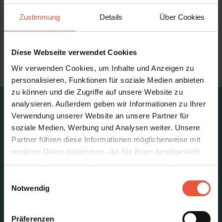
Kontakt
Zustimmung
Details
Über Cookies
Feriekompagniet Blåvand
Horns Bjerge 4
DK- 6857 Blåvand
Tlf: 0045 75 27 50 70
Diese Webseite verwendet Cookies
E-mail:
info@feriekompagniet.dk
Wir verwenden Cookies, um Inhalte und Anzeigen zu
personalisieren, Funktionen für soziale Medien anbieten
zu können und die Zugriffe auf unsere Website zu
analysieren. Außerdem geben wir Informationen zu Ihrer
Verwendung unserer Website an unsere Partner für
Feriekompagniet
soziale Medien, Werbung und Analysen weiter. Unsere
Horns Bjerge 4
Partner führen diese Informationen möglicherweise mit
DK-6857 Blavand
weiteren Daten zusammen, die Sie ihnen bereitgestellt
CVR: 25871502
haben oder die sie im Rahmen Ihrer Nutzung der Dienste
info@feriekompagniet.dk
gesammelt haben. Sie geben Einwilligung zu unseren
Einwilligungsauswahl
+45 75 27 50 70
Cookies, wenn Sie unsere Webseite weiterhin nutzen
Notwendig
Besuchen Sie unser Facebook
Besuchen Sie unser Instagram
Präferenzen