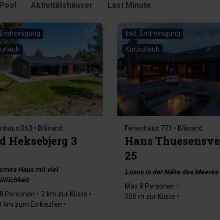
 Pool
Aktivitätshäuser
Last Minute
. Endreinigung
Inkl. Endreinigung
urlaub
Kurzurlaub
Lädt ...
Lädt ...
enhaus 063 • Blåvand
Ferienhaus 771 • Blåvand
d Heksebjerg 3
Hans Thuesensve
25
rnes Haus mit viel
Luxus in der Nähe des Meeres
tlichkeit
Max 8 Personen
8 Personen
2 km zur Küste
250 m zur Küste
1 km zum Einkaufen
473 m zum Einkaufen
1 Haustiere
Ladestecker für Elektroautos 