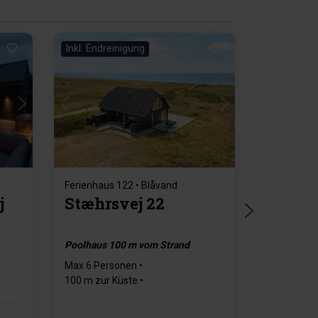
Inkl. Endreinigung
Lädt ...
Ferienhaus 122 • Blåvand
j
Stæhrsvej 22
Poolhaus 100 m vom Strand
Max 6 Personen
100 m zur Küste
820 m zum Einkaufen
3 Schlafzimmer
2 Badezimmer
Type