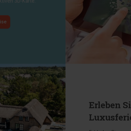
ktiven 3D-Karte.
ise
Erleben S
Luxusfer