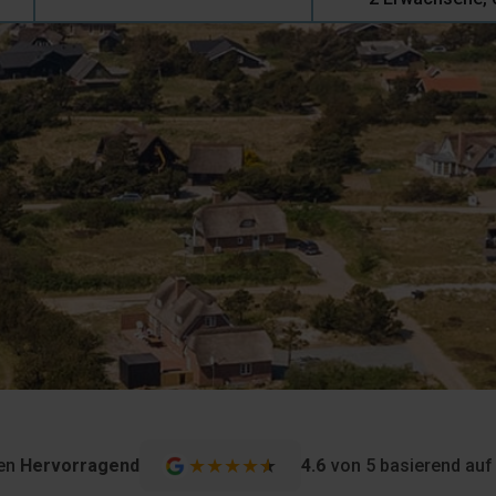
★
★
★
★
★
★
gen
Hervorragend
4.6
von 5 basierend au