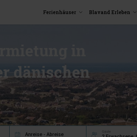
Ferienhäuser
Blavand Erleben
rmietung in
er dänischen
e
Gäste
Anreise - Abreise