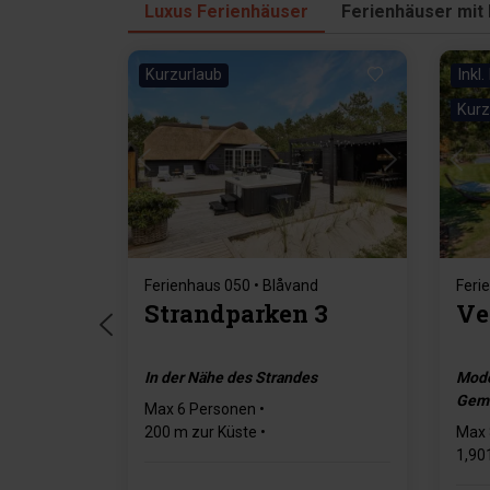
Luxus Ferienhäuser
Ferienhäuser mit
Kurzurlaub
Inkl
Kurz
Lädt ...
Ferienhaus 050 • Blåvand
Feri
Strandparken 3
Ve
In der Nähe des Strandes
Mode
Gemü
Max 6 Personen
200 m zur Küste
Max 
79 m zum Einkaufen
1,90
3 Schlafzimmer
2 Badezimmer
Max 