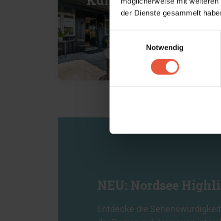
Kurzurlaub
U
möglicherweise mit weiteren
der Dienste gesammelt haben
Einwilligungsauswahl
Notwendig
NEU: Nordsee Highl
Entdecke die Sehenswürdigkeite