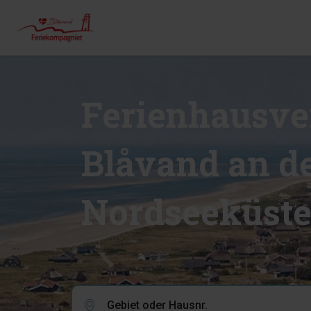
Ferienhausve
Blåvand an d
Nordseeküst
Gebiet oder Hausnr.