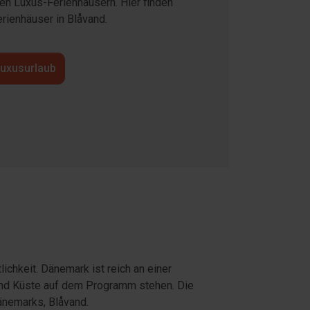
en Luxus-Ferienhäusern. Hier finden
rienhäuser in Blåvand.
Luxusurlaub
ichkeit. Dänemark ist reich an einer
 und Küste auf dem Programm stehen. Die
änemarks, Blåvand.