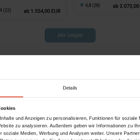
stecker für Elektroautos Type
2
4,8 (28)
ab
2.073,00
9 (22)
ab
1.554,00 EUR
4 Schlafzimmer
Alle zeigen
Last Minute
Herbsturlaub
Angebote
Details
Cookies
nhalte und Anzeigen zu personalisieren, Funktionen für soziale
Website zu analysieren. Außerdem geben wir Informationen zu I
r soziale Medien, Werbung und Analysen weiter. Unsere Partner