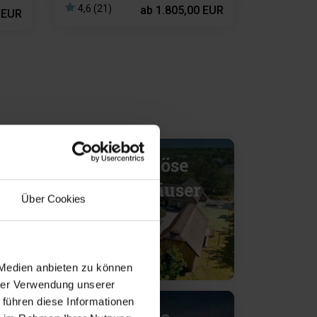
4,6 (21)
ab
1.805,00 EUR
 EUR
Luxuriöse
Ferienhäuser
Über Cookies
 Medien anbieten zu können
hrer Verwendung unserer
 führen diese Informationen