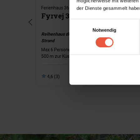
möglicherweise mit weiteren
Ferienhaus 362 • Blåvand
Feri
der Dienste gesammelt haben
Fyrvej 36A
Ha
Einwilligungsauswahl
38
Notwendig
Reihenhaus dicht am Ort und am
250m
Strand
Max 
Max 6 Personen
300 
500 m zur Küste
472 
690 m zum Einkaufen
Max 
3 Schlafzimmer
2 Badezimmer
4,
4,6 (3)
ab
901,00 EUR