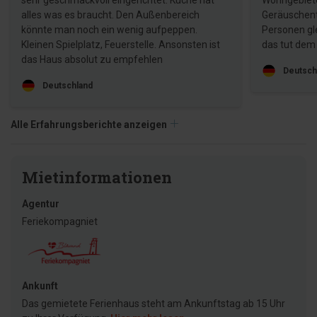
sehr geschmackvoll eingerichtet. Küche hat
Wohngebietes
alles was es braucht. Den Außenbereich
Geräuschent
könnte man noch ein wenig aufpeppen.
Personen gle
Kleinen Spielplatz, Feuerstelle. Ansonsten ist
das tut dem 
das Haus absolut zu empfehlen
Deutsch
Deutschland
Alle Erfahrungsberichte anzeigen
Mietinformationen
Agentur
Feriekompagniet
Ankunft
Das gemietete Ferienhaus steht am Ankunftstag ab 15 Uhr