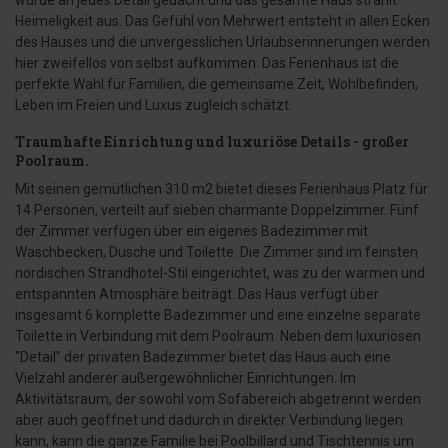
wurde an jedes Detail gedacht und das gesamte Haus strahlt
Heimeligkeit aus. Das Gefühl von Mehrwert entsteht in allen Ecken
des Hauses und die unvergesslichen Urlaubserinnerungen werden
hier zweifellos von selbst aufkommen. Das Ferienhaus ist die
perfekte Wahl für Familien, die gemeinsame Zeit, Wohlbefinden,
Leben im Freien und Luxus zugleich schätzt.
Traumhafte Einrichtung und luxuriöse Details - großer
Poolraum.
Mit seinen gemütlichen 310 m2 bietet dieses Ferienhaus Platz für
14 Personen, verteilt auf sieben charmante Doppelzimmer. Fünf
der Zimmer verfügen über ein eigenes Badezimmer mit
Waschbecken, Dusche und Toilette. Die Zimmer sind im feinsten
nordischen Strandhotel-Stil eingerichtet, was zu der warmen und
entspannten Atmosphäre beiträgt. Das Haus verfügt über
insgesamt 6 komplette Badezimmer und eine einzelne separate
Toilette in Verbindung mit dem Poolraum. Neben dem luxuriösen
"Detail" der privaten Badezimmer bietet das Haus auch eine
Vielzahl anderer außergewöhnlicher Einrichtungen. Im
Aktivitätsraum, der sowohl vom Sofabereich abgetrennt werden
aber auch geöffnet und dadurch in direkter Verbindung liegen
kann, kann die ganze Familie bei Poolbillard und Tischtennis um