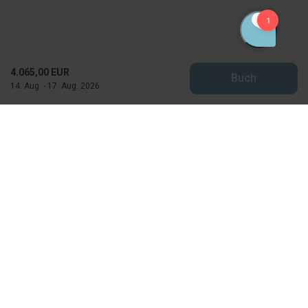
4.065,00 EUR
Buch
14. Aug. - 17. Aug. 2026
Feriekompagniet
Horns Bjerge 4
DK-6857 Blavand
CVR: 25871502
info@feriekompagniet.dk
+45 75 27 50 70
Besuchen Sie unser Facebook