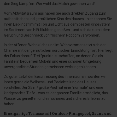
den Sieg kämpfen. Wer wohl das Match gewinnen wird?
Vom Aktivitätsraum aus haben Sie auch direkten Zugang zum
authentischen und gemütlichen Kino des Hauses - hier können Sie
Ihren Lieblingsfilm mit Ton und Licht aus dem besten Kinosystem
im Sortiment von HiFi-Klubben genießen - und sich dazu mit dem
Geruch und Geschmack von frischem Popcorn verwöhnen.
In der offenen Wohnküche und im Wohnzimmer setzt sich der
Charme mit der gemütlichen nordischen Einrichtung fort. Hier liegt
der Fokus darauf, Treffpunkte zu schaffen, an denen Sie als
Familie in bequemen Möbeln und einer schönen Umgebung
unvergessliche Stunden gemeinsam verbringen können.
Zu guter Letzt der Beschreibung des Innenraums möchten wir
Ihnen gerne die Wellness- und Poolabteilung des Hauses
vorstellen. Der 25 m² große Pool hat eine "normale" und eine
kindgerechte Tiefe - was es der ganzen Familie ermöglicht, das
Wasser zu genießen und ein schönes und sicheres Erlebnis zu
haben.
Einzigartige Terrasse mit Outdoor-Plungepool, Sauna und