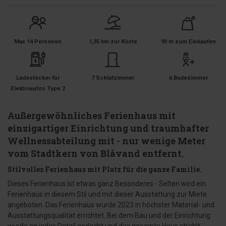
Max 14 Personen
1,35 km zur Küste
93 m zum Einkaufen
Ladestecker für
7 Schlafzimmer
6 Badezimmer
Elektroautos Type 2
Außergewöhnliches Ferienhaus mit
einzigartiger Einrichtung und traumhafter
Wellnessabteilung mit - nur wenige Meter
vom Stadtkern von Blåvand entfernt.
Stilvolles Ferienhaus mit Platz für die ganze Familie.
Dieses Ferienhaus ist etwas ganz Besonderes - Selten wird ein
Ferienhaus in diesem Stil und mit dieser Ausstattung zur Miete
angeboten. Das Ferienhaus wurde 2023 in höchster Material- und
Ausstattungsqualität errichtet. Bei dem Bau und der Einrichtung