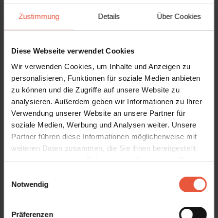
Das Naturgrundstück schafft einen friedlichen Rahmen für den
Zustimmung
Details
Über Cookies
Aufenthalt mit Platz für Spiel und Entspannung. Die Kinder können
schaukeln oder im Sandkasten spielen, während die Erwachsenen
in den grünen Umgebungen zur Ruhe kommen und den Urlaub in
Diese Webseite verwendet Cookies
seinem eigenen Tempo genießen.
Wir verwenden Cookies, um Inhalte und Anzeigen zu
personalisieren, Funktionen für soziale Medien anbieten
Die Umgebung – Natur, Ruhe und Nähe zu Blåvand
zu können und die Zugriffe auf unsere Website zu
analysieren. Außerdem geben wir Informationen zu Ihrer
Verwendung unserer Website an unsere Partner für
Das Ferienhaus liegt in Mosevrå, umgeben von der stillen
soziale Medien, Werbung und Analysen weiter. Unsere
westjütischen Landschaft, in der die Natur das Tempo bestimmt.
Partner führen diese Informationen möglicherweise mit
Hier gibt es gute Möglichkeiten für Spaziergänge, frische Luft und
weiteren Daten zusammen, die Sie ihnen bereitgestellt
ruhige Urlaubstage in der Nähe von Dünen, Heide und offenen
haben oder die sie im Rahmen Ihrer Nutzung der Dienste
Weiten.
gesammelt haben. Sie geben Einwilligung zu unseren
Einwilligungsauswahl
Cookies, wenn Sie unsere Webseite weiterhin nutzen
Notwendig
Gleichzeitig ist Blåvand nur eine kurze Autofahrt entfernt. Dort
finden Sie gute Einkaufsmöglichkeiten, gemütliche Restaurants
Präferenzen