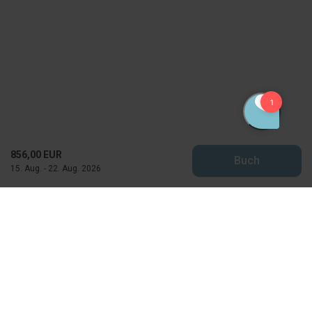
856,00 EUR
Buch
15. Aug. - 22. Aug. 2026
Feriekompagniet
Horns Bjerge 4