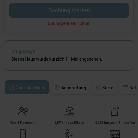
Buchung starten
Suchagent einrichten
Oft gezeigt!
Dieses Haus wurde kürzlich 11 Mal angesehen.
Über das Haus
Ausstattung
Karte
Kal
Max 6 Personen
1,57 km zur Küste
4,288 km zum Einkaufen