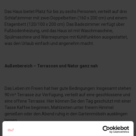
Das Haus bietet Platz für bis zu sechs Personen, verteilt auf drei
Schlafzimmer mit zwei Doppelbetten (160 x 200 cm) und einem
Etagenbett (120/100 x 200 cm). Das Badezimmer verfügt über
Fußbodenheizung, und das Haus ist mit Waschmaschine,
Spülmaschine und Wärmepumpe mit Kühlfunktion ausgestattet,
was den Urlaub einfach und angenehm macht.
Außenbereich – Terrassen und Natur ganz nah
Das Leben im Freien hat hier gute Bedingungen: Insgesamt stehen
90 m² Terrasse zur Verfügung, verteilt auf eine geschlossene und
eine offene Terrasse. Hier können Sie den Tag geschützt mit einer
Tasse Kaffee beginnen, Mahlzeiten unter freiem Himmel
genießen oder den Abend ruhig in den Gartenmöbeln ausklingen
lassen.