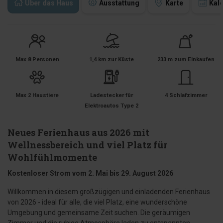
Über das Haus
Ausstattung
Karte
Kal
Max 8 Personen
1,4 km zur Küste
233 m zum Einkaufen
Max 2 Haustiere
Ladestecker für
4 Schlafzimmer
Elektroautos Type 2
Neues Ferienhaus aus 2026 mit
Wellnessbereich und viel Platz für
Wohlfühlmomente
Kostenloser Strom vom 2. Mai bis 29. August 2026
Willkommen in diesem großzügigen und einladenden Ferienhaus
von 2026 - ideal für alle, die viel Platz, eine wunderschöne
Umgebung und gemeinsame Zeit suchen. Die geräumigen