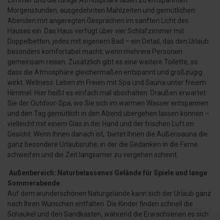
Zimmer und die ruhige Atmosphäre laden zu entspannten
Morgenstunden, ausgedehnten Mahlzeiten und gemütlichen
Abenden mit angeregten Gesprächen im sanften Licht des
Hauses ein. Das Haus verfügt über vier Schlafzimmer mit
Doppelbetten, jedes mit eigenem Bad – ein Detail, das den Urlaub
besonders komfortabel macht, wenn mehrere Personen
gemeinsam reisen. Zusätzlich gibt es eine weitere Toilette, so
dass die Atmosphäre gleichermaßen entspannt und großzügig
wirkt. Wellness: Leben im Freien mit Spa und Sauna unter freiem
Himmel. Hier heißt es einfach mal abschalten. Draußen erwartet
Sie der Outdoor-Spa, wo Sie sich im warmen Wasser entspannen
und den Tag gemütliich in den Abend übergehen lassen können –
vielleicht mit einem Glas in der Hand und der frischen Luft im
Gesicht. Wenn Ihnen danach ist, bietet Ihnen die Außensauna die
ganz besondere Urlaubsruhe, in der die Gedanken in die Ferne
schweifen und die Zeit langsamer zu vergehen scheint.
Außenbereich: Naturbelassenes Gelände für Spiele und lange
Sommerabende
Auf dem wunderschönen Naturgelände kann sich der Urlaub ganz
nach Ihren Wünschen entfalten. Die Kinder finden schnell die
Schaukel und den Sandkasten, während die Erwachsenen es sich