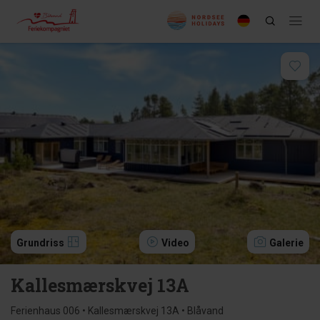
Grundriss
Video
Galerie
Kallesmærskvej 13A
Ferienhaus 006 • Kallesmærskvej 13A • Blåvand