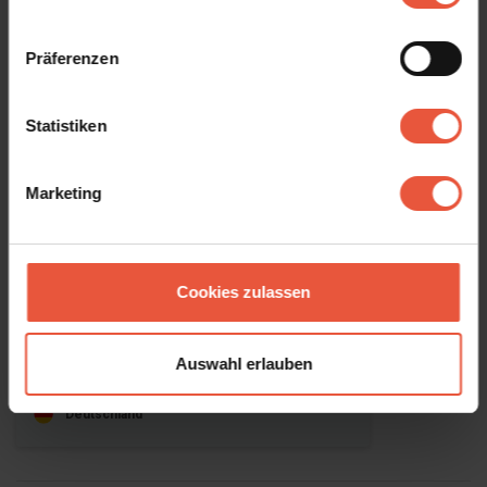
erleben Sie die Nähe zum Leben – und gleichzeitig Ihre eigene
kleine Urlaubswelt.
Präferenzen
Rauchen und Jugendgruppen sind nicht gestattet.
Statistiken
Das sagen andere Urlauber
5,0 • 2 Bewertungen
Marketing
Haus
Grundstück
Bereich
5,0
5,0
5,0
Cookies zulassen
Roswitha
Apr. 2026
Man konnte das Haus nur über die Baustelle
des Nebenhauses erreichen.Hat aber kaum
Auswahl erlauben
gestört.
Deutschland