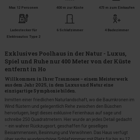
Max 12 Personen
400 m zur Küste
473 m zum Einkaufen
Ladestecker für
6 Schlafzimmer
4 Badezimmer
Elektroautos Type 2
Exklusives Poolhaus in der Natur - Luxus,
Spiel und Ruhe nur 400 Meter von der Küste
entfernt in Ho
Willkommen in Ihrer Traumoase – einem Meisterwerk
aus dem Jahr 2025, in dem Luxus und Natur eine
einzigartige Symphonie bilden.
Inmitten einer friedlichen Naturlandschaft, wo die Baumkronen im
Wind flüstern und gelegentlich Rehe zwischen den Büschen
hervorlugen, liegt dieses exklusive Ferienhaus auf sage und
schreibe 250 Quadratmetern. Hier wurde an jedes Detail gedacht
– ein wahrer Rückzugsort, geschaffen für geselliges
Beisammensein, Besinnung und Verwöhnen. Das Haus verfügt
über sechs wunderschöne Schlafzimmer mit Platz für bis zu 12