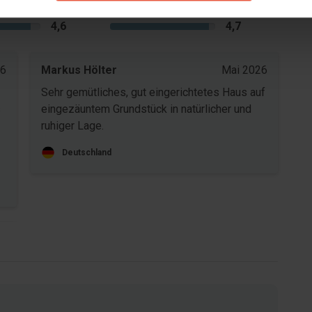
Bereich
4,6
4,7
26
Markus Hölter
Mai 2026
Sehr gemütliches, gut eingerichtetes Haus auf
s
eingezäuntem Grundstück in natürlicher und
ruhiger Lage.
Deutschland