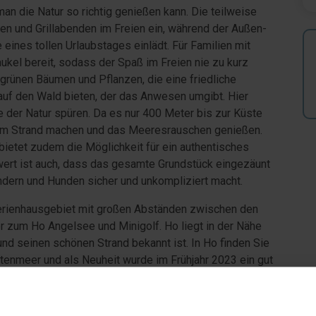
n die Natur so richtig genießen kann. Die teilweise
en und Grillabenden im Freien ein, während der Außen-
ines tollen Urlaubstages einlädt. Für Familien mit
kel bereit, sodass der Spaß im Freien nie zu kurz
rünen Bäumen und Pflanzen, die eine friedliche
uf den Wald bieten, der das Anwesen umgibt. Hier
 der Natur spüren. Da es nur 400 Meter bis zur Küste
um Strand machen und das Meeresrauschen genießen.
bietet zudem die Möglichkeit für ein authentisches
wert ist auch, dass das gesamte Grundstück eingezäunt
kindern und Hunden sicher und unkompliziert macht.
Ferienhausgebiet mit großen Abständen zwischen den
r zum Ho Angelsee und Minigolf. Ho liegt in der Nähe
 und seinen schönen Strand bekannt ist. In Ho finden Sie
tenmeer und als Neuheit wurde im Frühjahr 2023 ein gut
in der Stadt eröffnet.
n Sie im Jungens Mini Market, Hovej 13, einkaufen.