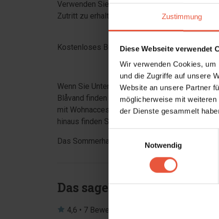
Verwenden Sie den schwarzen Chip an Ihrem Sc
Zutritt zu erhalten.
Zustimmung
Kostenloses Bowling im Ho Holiday Center.
Diese Webseite verwendet 
Wir verwenden Cookies, um I
und die Zugriffe auf unsere 
Wenn Sie Unterhaltung suchen, ist Blåvand nur 
Website an unsere Partner fü
Blåvand finden Sie zahlreiche Einkaufsmöglic
möglicherweise mit weiteren
mit Wohnaccessoires und Souveniers sowie loka
der Dienste gesammelt haben
hinaus finden Sie hier mehrere Lebensmittelge
Einwilligungsauswahl
Das Sommerhaus ist ein Nichtraucherhaus und J
Notwendig
Das sagen andere Urlauber
4,6 • 7 Bewertungen