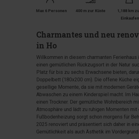
Max 6 Personen
400 m zur Küste
1,188 km z
Einkaufe
Charmantes und neu renovi
in Ho
Willkommen in diesem charmanten Ferienhaus im 
einen gemütlichen Rückzugsort in der Natur su
Platz für bis zu sechs Erwachsene bieten, dar
Doppelbett (180x200 cm). Die offene Küche ei
gesellige Momente, da sie mit modernen Geräten
Abwaschen zu einem Kinderspiel macht. Im Ha
einen Trockner. Der gemütliche Wohnbereich m
Atmosphäre und lädt zu ruhigen Momenten mit
Fußbodenheizung sorgt schon morgens für Beha
2025 renoviert und präsentiert sich daher in e
Gemütlichkeit als auch Ästhetik im Vordergrund