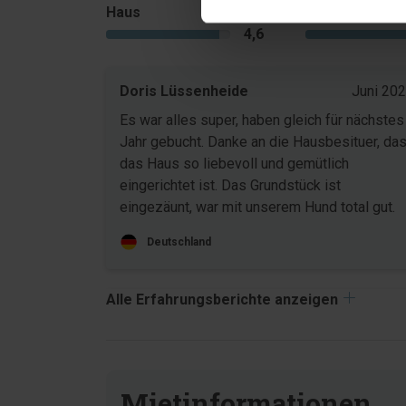
Haus
Grundstück
4,6
Doris Lüssenheide
Juni 20
Es war alles super, haben gleich für nächstes
Jahr gebucht. Danke an die Hausbesituer, da
das Haus so liebevoll und gemütlich
eingerichtet ist. Das Grundstück ist
eingezäunt, war mit unserem Hund total gut.
Deutschland
Alle Erfahrungsberichte anzeigen
Mietinformationen