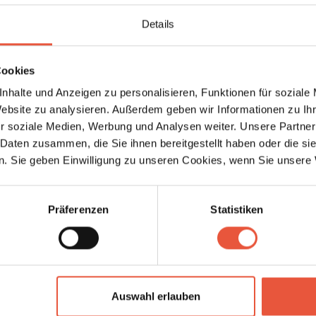
hlüsselanhänger, um außerhalb der Öffnungszeiten
Details
Cookies
nhalte und Anzeigen zu personalisieren, Funktionen für soziale
Website zu analysieren. Außerdem geben wir Informationen zu I
8 Kilometer entfernt. Entlang der Hauptstraße von
r soziale Medien, Werbung und Analysen weiter. Unsere Partner
hkeiten wie Bekleidungsgeschäfte, spannende Geschäfte
 Daten zusammen, die Sie ihnen bereitgestellt haben oder die s
le Bernsteinkünstler, Galerien und Restaurants. Darüber
. Sie geben Einwilligung zu unseren Cookies, wenn Sie unsere 
schäfte, Bäckereien und einen Metzger.
ugendgruppen sind nicht erlaubt.
Präferenzen
Statistiken
Auswahl erlauben