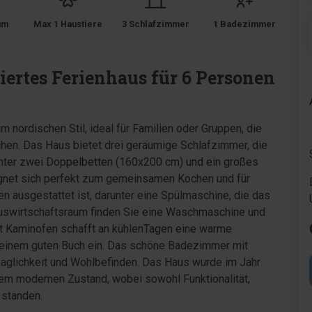
um
Max 1 Haustiere
3 Schlafzimmer
1 Badezimmer
n
ertes Ferienhaus für 6 Personen
nordischen Stil, ideal für Familien oder Gruppen, die
chen. Das Haus bietet drei geräumige Schlafzimmer, die
unter zwei Doppelbetten (160x200 cm) und ein großes
gnet sich perfekt zum gemeinsamen Kochen und für
 ausgestattet ist, darunter eine Spülmaschine, die das
uswirtschaftsraum finden Sie eine Waschmaschine und
it Kaminofen schafft an kühlenTagen eine warme
 einem guten Buch ein. Das schöne Badezimmer mit
glichkeit und Wohlbefinden. Das Haus wurde im Jahr
inem modernen Zustand, wobei sowohl Funktionalität,
 standen.