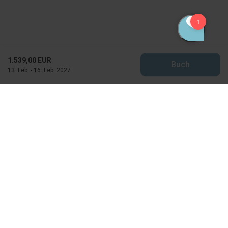
1.539,00 EUR
Buch
13. Feb. - 16. Feb. 2027
Feriekompagniet
Horns Bjerge 4
DK-6857 Blavand
CVR: 25871502
info@feriekompagniet.dk
+45 75 27 50 70