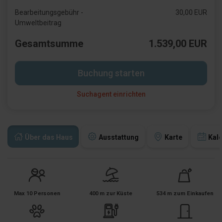
Bearbeitungsgebühr -
30,00 EUR
Umweltbeitrag
Gesamtsumme
1.539,00 EUR
Buchung starten
Suchagent einrichten
Über das Haus
Ausstattung
Karte
Kal
Max 10 Personen
400 m zur Küste
534 m zum Einkaufen