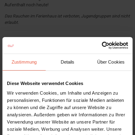
Aufenthalt noch heute!
Das Rauchen im Ferienhaus ist verboten, Jugendgruppen sind nicht
erlaubt.
Goldzapfen – Fokus auf Energie
Zustimmung
Details
Über Cookies
Ferienhäuser, die mit dem Label Goldzapfen
– Fokus auf Energie
ausgezeichnet sind, erfüllen die strengsten Anforderungen in
Diese Webseite verwendet Cookies
Bezug auf Dämmung, Energieeffizienz von Haushaltsgeräten
Wir verwenden Cookies, um Inhalte und Anzeigen zu
sowie mindestens vier zusätzliche Maßnahmen in den Bereichen
Isolierung/Fenster, Solaranlagen, Lademöglichkeiten für
personalisieren, Funktionen für soziale Medien anbieten
Elektroautos und Rücksicht auf die Biodiversität auf dem
zu können und die Zugriffe auf unsere Website zu
Grundstück.
analysieren. Außerdem geben wir Informationen zu Ihrer
Verwendung unserer Website an unsere Partner für
Energieoptimierung in Bezug auf:
soziale Medien, Werbung und Analysen weiter. Unsere
Dämmung der Außenwände, des Bodens und des Daches