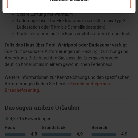
Fenster der Energieklasse B
Solaranlage zur Reduzierung des Stromverbrauchs
Solare Lüftung mit Warmluft
Lademöglichkeit für Elektroautos (max. 500 m bis Typ-2-
Ladestation oder 5 km bis Schnellladestation)
Rücksichtnahme auf die Biodiversität auf dem Grundstück
Falls das Haus über Pool, Whirlpool oder Badezuber verfügt
Es erfüllt besondere Anforderungen an Heizung, Dämmung und
Abdeckung. Bitte beachten Sie, dass der Energieverbrauch
deutlich höher ist als in einem gewöhnlichen Ferienhaus.
Weitere Informationen zur Kennzeichnung und den spezifischen
Anforderungen finden Sie bei der
Feriehusudlejernes
Brancheforening
.
Das sagen andere Urlauber
4,8 • 16 Bewertungen
Haus
Grundstück
Bereich
4,8
4,9
4,9