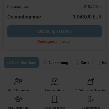
Preisnachlass
-218,00 EUR
Gesamtsumme
1.043,00 EUR
Buchung starten
Suchagent einrichten
Über das Haus
Ausstattung
Karte
Kal
Max 6 Personen
1 km zur Küste
1,106 km zum Einkaufen
Max 2 Haustiere
4 Schlafzimmer
2 Badezimmer