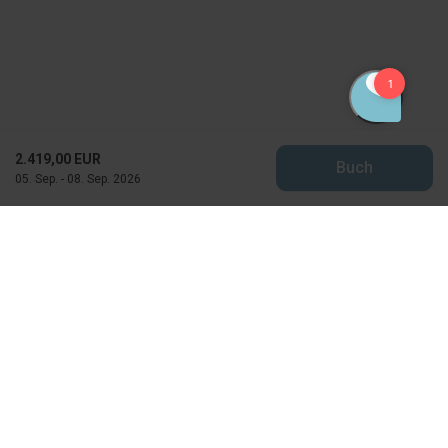
2.419,00 EUR
Buch
05. Sep. - 08. Sep. 2026
Feriekompagniet
Horns Bjerge 4
DK-6857 Blavand
CVR: 25871502
info@feriekompagniet.dk