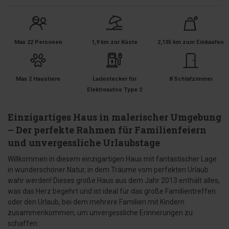
Max 22 Personen
1,9 km zur Küste
2,135 km zum Einkaufen
Max 2 Haustiere
Ladestecker für
8 Schlafzimmer
Elektroautos Type 2
Einzigartiges Haus in malerischer Umgebung
– Der perfekte Rahmen für Familienfeiern
und unvergessliche Urlaubstage
Willkommen in diesem einzigartigen Haus mit fantastischer Lage
in wunderschöner Natur, in dem Träume vom perfekten Urlaub
wahr werden! Dieses große Haus aus dem Jahr 2013 enthält alles,
was das Herz begehrt und ist ideal für das große Familientreffen
oder den Urlaub, bei dem mehrere Familien mit Kindern
zusammenkommen, um unvergessliche Erinnerungen zu
schaffen.