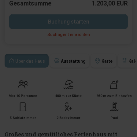
Gesamtsumme
1.203,00 EUR
Buchung starten
Suchagent einrichten
Über das Haus
Ausstattung
Karte
Kal
Max 10 Personen
400 m zur Küste
930 m zum Einkaufen
5 Schlafzimmer
2 Badezimmer
Pool
Großes und gemütliches Ferienhaus mit