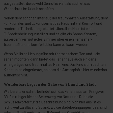
ausgestattet, die sowohl Gemütlichkeit als auch etwas
Windschutz im Urlaub schaffen.
Neben dem schönen Interieur, der traumhaften Ausstattung, dem
Funktionalen und Luxuriösen ist das Haus mit viel Komfort und
moderner Technik ausgestattet. Überall im Haus ist eine
Fußbodenheizung installiert und es gibt ein Sonos-System,
außerdem verfügt jedes Zimmer über einen Fernseher-
traumhafter und komfortabler kann es kaum werden.
Wenn Sie Ihren Lieblingsfilm mit fantastischem Ton und Licht
sehen möchten, dann bietet das Ferienhaus auch ein ganz
einzigartiges und traumhaftes Heimkino. Das Kino ist mit echten
Kinostühlen eingerichtet, so dass die Atmosphäre hier wunderbar
authentisch ist.
Wunderbare Lage in der Nähe von Strand und Stadt
Wie bereits erwähnt, befindet sich das Ferienhaus am Kringsvej
3B. Ein ruhiger kleiner Seitenweg, wo Natur und Ruhe die
Schlüsselwörter für die Beschreibung sind. Von hier aus ist es
nicht weit zu Blåvand Strand, wo die Badebedingungen ideal sind,
oder ins Stadtzentrum von Blåvand, wo Geschäfte und