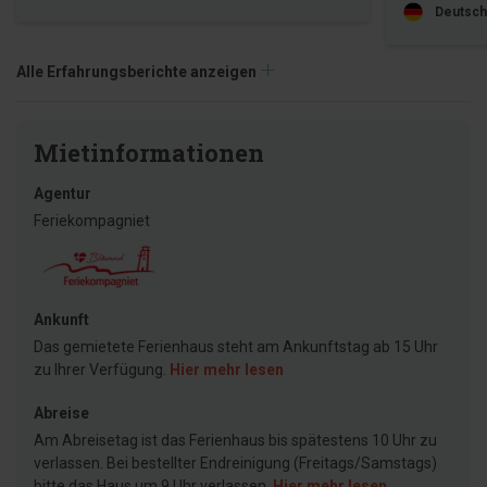
Deutsch
Alle Erfahrungsberichte anzeigen
Mietinformationen
Agentur
Feriekompagniet
Ankunft
Das gemietete Ferienhaus steht am Ankunftstag ab 15 Uhr
zu Ihrer Verfügung.
Hier mehr lesen
Abreise
Am Abreisetag ist das Ferienhaus bis spätestens 10 Uhr zu
verlassen. Bei bestellter Endreinigung (Freitags/Samstags)
bitte das Haus um 9 Uhr verlassen.
Hier mehr lesen