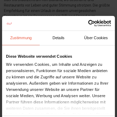
Restaurants vor Leben und guter Stimmung strotzen. Die größte
Empfehlung für einen Urlaub in diesem unvergesslichen
Ferienhaus ist ein Spaziergang am Blåvand Strand zum
Leuchtturm von Blåvandshuk. Die Natur hier ist so einzigartig und
schön, dass sie ein Leben lang große und kleine Erinnerungen
bereiten wird.
Zustimmung
Details
Über Cookies
Kurz gesagt - Buchen Sie dieses Haus, wenn es Luxus, Natur, Nähe
und Gemütlichkeit sind, die den Rahmen für Ihren nächsten Urlaub
mit Familie oder Freunden bilden sollen!!
Diese Webseite verwendet Cookies
Das Haus ist ein Nichtraucherhaus und Jugendgruppen sind nicht
Wir verwenden Cookies, um Inhalte und Anzeigen zu
erlaubt.
personalisieren, Funktionen für soziale Medien anbieten
zu können und die Zugriffe auf unsere Website zu
analysieren. Außerdem geben wir Informationen zu Ihrer
Es ist zu erwähnen, dass beim Hausbau Einsparungen beim
Verwendung unserer Website an unsere Partner für
Energieverbrauch geplant sind. Pool, Spa und Rohre sind gut isoliert
soziale Medien, Werbung und Analysen weiter. Unsere
und die Pumpen sind frequenzgesteuert.
Partner führen diese Informationen möglicherweise mit
weiteren Daten zusammen, die Sie ihnen bereitgestellt
Goldzapfen – Fokus auf Energie
haben oder die sie im Rahmen Ihrer Nutzung der Dienste