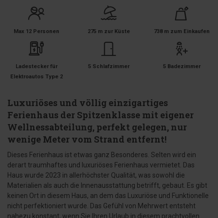
Max 12 Personen
275 m zur Küste
738 m zum Einkaufen
Ladestecker für
5 Schlafzimmer
5 Badezimmer
Elektroautos Type 2
Luxuriöses und völlig einzigartiges
Ferienhaus der Spitzenklasse mit eigener
Wellnessabteilung, perfekt gelegen, nur
wenige Meter vom Strand entfernt!
Dieses Ferienhaus ist etwas ganz Besonderes. Selten wird ein
derart traumhaftes und luxuriöses Ferienhaus vermietet. Das
Haus wurde 2023 in allerhöchster Qualität, was sowohl die
Materialien als auch die Innenausstattung betrifft, gebaut. Es gibt
keinen Ort in diesem Haus, an dem das Luxuriöse und Funktionelle
nicht perfektioniert wurde. Das Gefühl von Mehrwert entsteht
nahezu konstant, wenn Sie Ihren Urlaub in diesem prachtvollen