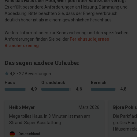
Falls das Haus über Pool, Whirlpool oder Badezuber verfügt
Es erfüllt besondere Anforderungen an Heizung, Dämmung und
Abdeckung. Bitte beachten Sie, dass der Energieverbrauch
deutlich höher ist als in einem gewöhnlichen Ferienhaus.
Weitere Informationen zur Kennzeichnung und den spezifischen
Anforderungen finden Sie bei der
Feriehusudlejernes
Brancheforening
.
Das sagen andere Urlauber
4,8 • 22 Bewertungen
Haus
Grundstück
Bereich
4,9
4,6
4,8
Heiko Meyer
März 2026
Björn Pöhls
Mega tolles Haus. In 3 Minuten ist man am
Die Parkfläc
Strand. Super Ausstattung……
großes Haus
Häusern rela
Deutschland