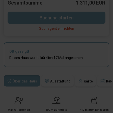
Gesamtsumme
1.311,00 EUR
Buchung starten
Suchagent einrichten
Oft gezeigt!
Dieses Haus wurde kürzlich 17 Mal angesehen.
Über das Haus
Ausstattung
Karte
Kal
Max 6 Personen
800 m zur Küste
412 m zum Einkaufen