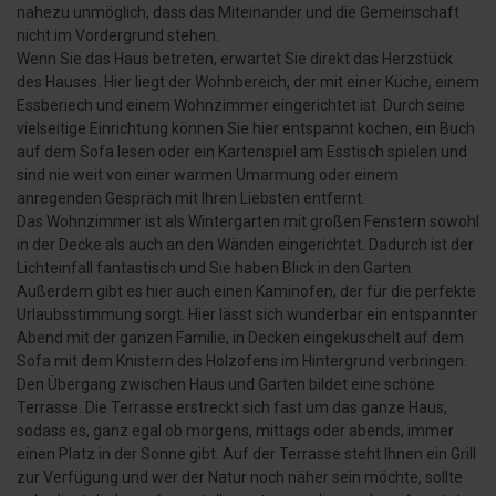
nahezu unmöglich, dass das Miteinander und die Gemeinschaft
nicht im Vordergrund stehen.
Wenn Sie das Haus betreten, erwartet Sie direkt das Herzstück
des Hauses. Hier liegt der Wohnbereich, der mit einer Küche, einem
Essberiech und einem Wohnzimmer eingerichtet ist. Durch seine
vielseitige Einrichtung können Sie hier entspannt kochen, ein Buch
auf dem Sofa lesen oder ein Kartenspiel am Esstisch spielen und
sind nie weit von einer warmen Umarmung oder einem
anregenden Gespräch mit Ihren Liebsten entfernt.
Das Wohnzimmer ist als Wintergarten mit großen Fenstern sowohl
in der Decke als auch an den Wänden eingerichtet. Dadurch ist der
Lichteinfall fantastisch und Sie haben Blick in den Garten.
Außerdem gibt es hier auch einen Kaminofen, der für die perfekte
Urlaubsstimmung sorgt. Hier lässt sich wunderbar ein entspannter
Abend mit der ganzen Familie, in Decken eingekuschelt auf dem
Sofa mit dem Knistern des Holzofens im Hintergrund verbringen.
Den Übergang zwischen Haus und Garten bildet eine schöne
Terrasse. Die Terrasse erstreckt sich fast um das ganze Haus,
sodass es, ganz egal ob morgens, mittags oder abends, immer
einen Platz in der Sonne gibt. Auf der Terrasse steht Ihnen ein Grill
zur Verfügung und wer der Natur noch näher sein möchte, sollte