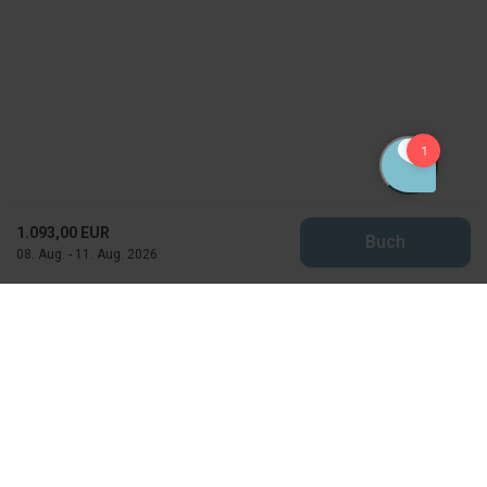
1.093,00 EUR
Buch
08. Aug. - 11. Aug. 2026
Feriekompagniet
Horns Bjerge 4
DK-6857 Blavand