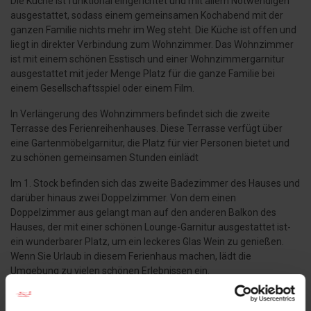
Die Küche ist funktional eingerichtet und mit allem Notwendigen
ausgestattet, sodass einem gemeinsamen Kochabend mit der
ganzen Familie nichts mehr im Weg steht. Die Küche ist offen und
liegt in direkter Verbindung zum Wohnzimmer. Das Wohnzimmer
ist mit einem schönen Esstisch und einer Wohnzimmergarnitur
ausgestattet mit jeder Menge Platz für die ganze Familie bei
einem Gesellschaftsspiel oder einem Film.
In Verlängerung des Wohnzimmers befindet sich die zweite
Terrasse des Ferienreihenhauses. Diese Terrasse verfügt über
eine Gartenmöbelgarnitur, die Platz für vier Personen bietet und
zu schönen gemeinsamen Stunden einlädt
Im 1. Stock befinden sich das zweite Badezimmer des Hauses und
darüber hinaus zwei Doppelzimmer. Von dem einen
Doppelzimmer aus gelangt man auf den anderen Balkon des
Hauses, der mit einer schönen Lounge-Garnitur ausgestattet ist-
ein wunderbarer Platz, um ein leckeres Glas Wein zu genießen.
Wenn Sie Urlaub in diesem Ferienhaus machen, lädt die
Umgebung zu vielen schönen Erlebnissen ein.
Blåvandvej, die gemütliche Hauptstraße in Blåvand, lädt zum