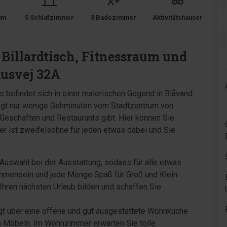
um
5 Schlafzimmer
3 Badezimmer
Aktivitätshauser
n
Billardtisch, Fitnessraum und
usvej 32A
befindet sich in einer malerischen Gegend in Blåvand.
iegt nur wenige Gehminuten vom Stadtzentrum von
Geschäften und Restaurants gibt. Hier können Sie
r ist zweifelsohne für jeden etwas dabei und Sie
 Auswahl bei der Ausstattung, sodass für alle etwas
sammensein und jede Menge Spaß für Groß und Klein.
hren nächsten Urlaub bilden und schaffen Sie
gt über eine offene und gut ausgestattete Wohnküche
 Möbeln. Im Wohnzimmer erwarten Sie tolle