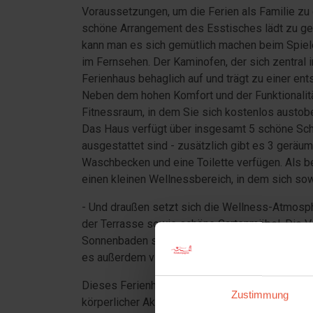
Voraussetzungen, um die Ferien als Familie zu
schöne Arrangement des Esstisches lädt zu gem
kann man es sich gemütlich machen beim Spiel
im Fernsehen. Der Kaminofen, der sich zentral
Ferienhaus behaglich auf und trägt zu einer en
Neben dem hohen Komfort und der Funktionalitä
Fitnessraum, in dem Sie sich kostenlos austo
Das Haus verfügt über insgesamt 5 schöne Schl
ausgestattet sind - zusätzlich gibt es 3 geräu
Waschbecken und eine Toilette verfügen. Als b
einen kleinen Wellnessbereich, in dem sich so
- Und draußen setzt sich die Wellness-Atmosphä
der Terrasse sowie schöne Gartenmöbel. Die 
Sonnenbaden sind hier erstklassig. Im Außenb
es außerdem viel Platz für Bewegung und körper
Dieses Ferienhaus ist definitiv die perfekte Wa
Zustimmung
körperlicher Aktivität im Urlaub genießt.