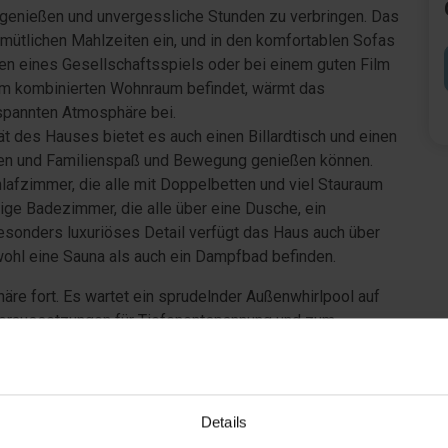
 genießen und unvergessliche Stunden zu verbringen. Das
ütlichen Mahlzeiten ein, und in den komfortablen Sofas
en eines Gesellschaftsspiels oder bei einem guten Film
 im kombinierten Wohnraum befindet, wärmt das
tspannten Atmosphäre bei.
t des Hauses bietet es auch einen Billardtisch und einen
ben und Familienspaß und Bewegung genießen können.
afzimmer, die alle mit Doppelbetten und viel Stauraum
mige Badezimmer, die alle über eine Dusche, ein
esonders luxuriöses Detail verfügt das Haus auch über
wohl eine Sauna als auch ein Dampfbad befinden.
re fort. Es wartet ein sprudelnder Außenwhirlpool auf
Voraussetzungen für Tiefenentspannung und zum
ereich des Hauses auf dem schönen Naturgrundstück gibt
liche Aktivität.
hl für Familien, die die Kombination aus Wellness und
Details