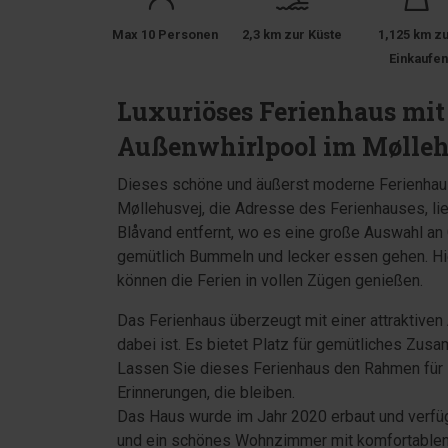
Max 10 Personen
2,3 km zur Küste
1,125 km z
Einkaufe
Luxuriöses Ferienhaus mit 
Außenwhirlpool im Mølleh
Dieses schöne und äußerst moderne Ferienhaus 
Møllehusvej, die Adresse des Ferienhauses, l
Blåvand entfernt, wo es eine große Auswahl an 
gemütlich Bummeln und lecker essen gehen. Hie
können die Ferien in vollen Zügen genießen.
Das Ferienhaus überzeugt mit einer attraktiven
dabei ist. Es bietet Platz für gemütliches Zu
Lassen Sie dieses Ferienhaus den Rahmen für I
Erinnerungen, die bleiben.
Das Haus wurde im Jahr 2020 erbaut und verfü
und ein schönes Wohnzimmer mit komfortablen