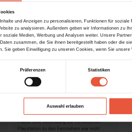
ruppen sind nicht erlaubt.
Cookies
nhalte und Anzeigen zu personalisieren, Funktionen für soziale
Website zu analysieren. Außerdem geben wir Informationen zu I
r soziale Medien, Werbung und Analysen weiter. Unsere Partner
 Daten zusammen, die Sie ihnen bereitgestellt haben oder die s
. Sie geben Einwilligung zu unseren Cookies, wenn Sie unsere 
Bereich
4,3
4,5
Präferenzen
Statistiken
26
Gast aus Deutschland
März 2026
l
Ein schönes, modernes Haus mit allem
Comfort, den man sich wünschen kann. Leider
Auswahl erlauben
schlug eine Verbindung zu den eingebauten
Deckenlautsprechern fehl. Es fehlte ein DVD
Player. Eine Verbindung zur vorhandenen
Playstation zu den Fernsehern war nicht