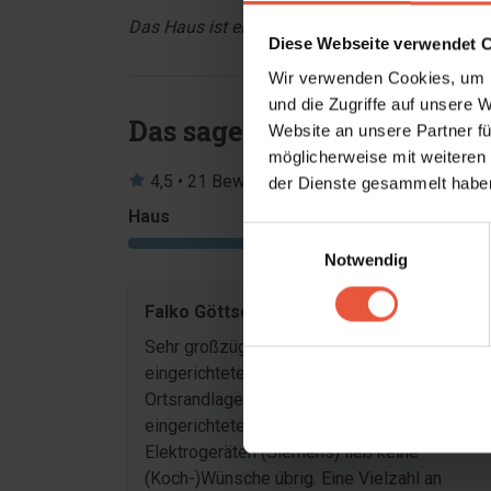
Das Haus ist ein Nichtraucherhaus und Jugendg
Diese Webseite verwendet 
Wir verwenden Cookies, um I
und die Zugriffe auf unsere 
Das sagen andere Urlauber
Website an unsere Partner fü
möglicherweise mit weiteren
4,5 • 21 Bewertungen
der Dienste gesammelt haben
Haus
Grundstück
Einwilligungsauswahl
4,7
Notwendig
Falko Göttsche
Mai 20
Sehr großzügiges, modern und geschmackvol
eingerichtetes Ferienhaus in ruhiger
Ortsrandlage von Blavand. Die funktional
eingerichtete Küche mit neuesten
Elektrogeräten (Siemens) ließ keine
(Koch-)Wünsche übrig. Eine Vielzahl an