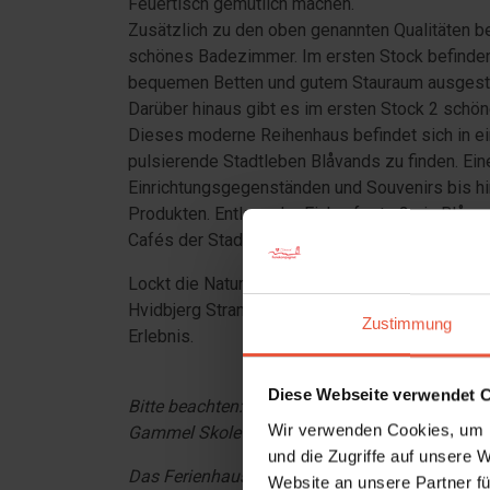
Feuertisch gemütlich machen.
Zusätzlich zu den oben genannten Qualitäten 
schönes Badezimmer. Im ersten Stock befinden 
bequemen Betten und gutem Stauraum ausgestat
Darüber hinaus gibt es im ersten Stock 2 sch
Dieses moderne Reihenhaus befindet sich in ein
pulsierende Stadtleben Blåvands zu finden. Ein
Einrichtungsgegenständen und Souvenirs bis hi
Produkten. Entlang der Einkaufsstraße in Blåva
Cafés der Stadt.
Lockt die Natur eher als die Stadt, ist das Fe
Hvidbjerg Strand entfernt. Ein erfrischendes B
Zustimmung
Erlebnis.
Diese Webseite verwendet 
Bitte beachten: Wir weisen darauf hin, dass di
Wir verwenden Cookies, um I
Gammel Skolevej 2 zwischen einem Doppelbett 
und die Zugriffe auf unsere 
Das Ferienhaus ist rauchfrei und Jugendgruppen
Website an unsere Partner fü