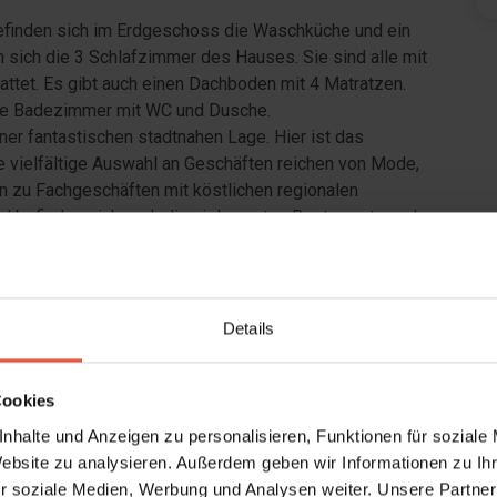
befinden sich im Erdgeschoss die Waschküche und ein
sich die 3 Schlafzimmer des Hauses. Sie sind alle mit
tet. Es gibt auch einen Dachboden mit 4 Matratzen.
öne Badezimmer mit WC und Dusche.
er fantastischen stadtnahen Lage. Hier ist das
e vielfältige Auswahl an Geschäften reichen von Mode,
n zu Fachgeschäften mit köstlichen regionalen
nd befinden sich auch die vielen guten Restaurants und
rienhaus auch nur wenige Gehminuten vom schönen
ad in der großen Nordsee ist ein empfehlenswertes
Details
Cookies
e Bettenverteilung in den Zimmern der Reihenhäuser des
nhalte und Anzeigen zu personalisieren, Funktionen für soziale
und 2 Einzelbetten variieren kann.
Website zu analysieren. Außerdem geben wir Informationen zu I
 sind nicht erlaubt.
r soziale Medien, Werbung und Analysen weiter. Unsere Partner