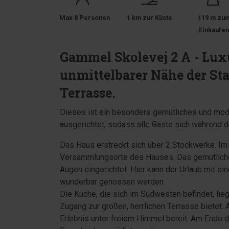
Max 8 Personen
1 km zur Küste
119 m zu
Einkaufe
Gammel Skolevej 2 A - Lux
unmittelbarer Nähe der Sta
Terrasse.
Dieses ist ein besonders gemütliches und mode
ausgerichtet, sodass alle Gäste sich während 
Das Haus erstreckt sich über 2 Stockwerke. Im
Versammlungsorte des Hauses. Das gemütliche
Augen eingerichtet. Hier kann der Urlaub mit e
wunderbar genossen werden.
Die Küche, die sich im Südwesten befindet, lie
Zugang zur großen, herrlichen Terrasse bietet. 
Erlebnis unter freiem Himmel bereit. Am Ende 