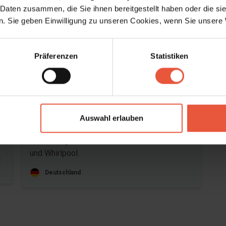
 Daten zusammen, die Sie ihnen bereitgestellt haben oder die s
. Sie geben Einwilligung zu unseren Cookies, wenn Sie unsere 
Präferenzen
Statistiken
Bereich
4,5
4,8
Auswahl erlauben
26
Thomas Altenschmidt
Okt. 2025
Schön eingerichtetes Haus mit Infrarotsauna
und Whirlpool.
r
Deutschland