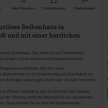
m
Max 2 Haustiere
3 Schlafzimmer
3 Badezimmer
n
uriöses Reihenhaus in
dt und mit einer herrlichen
rnes Reihenhaus. Das Haus ist auf Funktionalität
des Urlaubs schön erholen und entspannen können.
 Erdgeschoss befinden sich die vielen
 Wohnzimmer ist mit Entspannung und Geselligkeit vor
inem Brettspiel, einem guten Buch oder vor dem Fernseher
gt in offener Verbindung zum Esszimmer, das direkten
Auf der Terrasse steht der Whirlpool für ein sprudelndes
des Tages können Sie es sich am faszinierenden