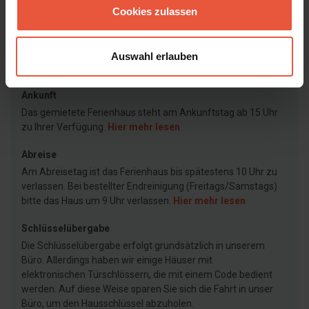
Cookies zulassen
Agentur
Feriekompagniet
Auswahl erlauben
Ankunft
Das gemietete Ferienhaus steht am Ankunftstag ab 15 Uhr
zu Ihrer Verfügung.
Hier mehr lesen
Abreise
Am Abreisetag ist das Ferienhaus bis spätestens 10 Uhr zu
verlassen. Bei bestellter Endreinigung (Freitags/Samstags)
bitte das Haus um 9 Uhr verlassen.
Hier mehr lesen
Schlüsselübergabe
Die Schlüsselübergabe erfolgt grundsätzlich in unserem
Büro. Allerdings haben wir einige Häuser mit
elektronischen Türschlössern, die mit einem Code bedient
werden. Auf diese Weise sparen Sie sich die Fahrt in unser
Büro, um den Hausschlüssel abzuholen.