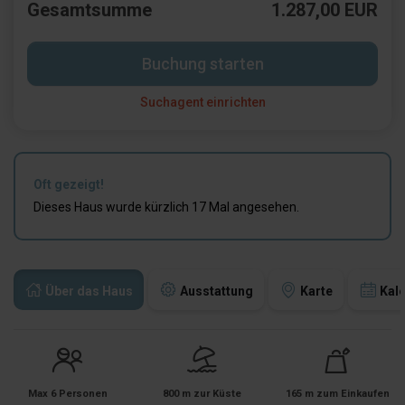
Gesamtsumme
1.287,00 EUR
Buchung starten
Suchagent einrichten
Oft gezeigt!
Dieses Haus wurde kürzlich 17 Mal angesehen.
Über das Haus
Ausstattung
Karte
Kal
Max 6 Personen
800 m zur Küste
165 m zum Einkaufen