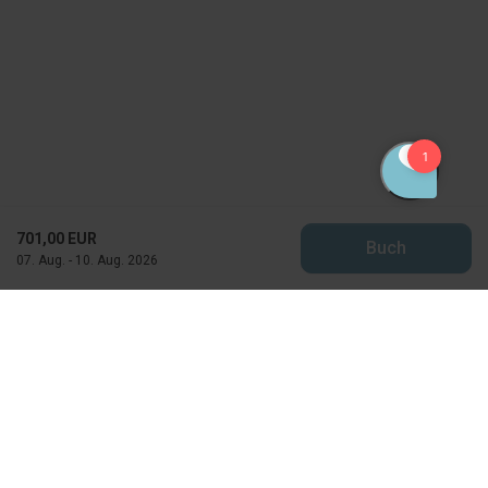
701,00 EUR
Buch
07. Aug. - 10. Aug. 2026
Feriekompagniet
Horns Bjerge 4