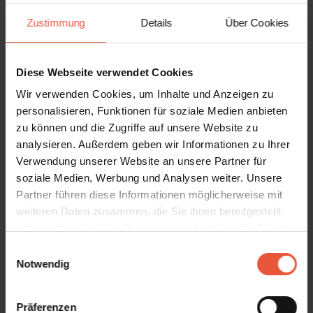
Das sagen andere Urlauber
Zustimmung
Details
Über Cookies
4,4 • 3 Bewertungen
Haus
Grundstück
Bereich
4,3
4,7
4,3
Diese Webseite verwendet Cookies
Wir verwenden Cookies, um Inhalte und Anzeigen zu
Gast aus Dänemark
Juli 2026
personalisieren, Funktionen für soziale Medien anbieten
zu können und die Zugriffe auf unsere Website zu
Der Zustand des Hauses entsprach dem, was
auf den Bildern zu sehen war.
analysieren. Außerdem geben wir Informationen zu Ihrer
Verwendung unserer Website an unsere Partner für
Übersetzt durch KI -
Dänemark
soziale Medien, Werbung und Analysen weiter. Unsere
Originalkommentar anzeigen
Partner führen diese Informationen möglicherweise mit
weiteren Daten zusammen, die Sie ihnen bereitgestellt
haben oder die sie im Rahmen Ihrer Nutzung der Dienste
gesammelt haben. Sie geben Einwilligung zu unseren
Einwilligungsauswahl
Mietinformationen
Cookies, wenn Sie unsere Webseite weiterhin nutzen
Notwendig
Agentur
Feriekompagniet
Präferenzen