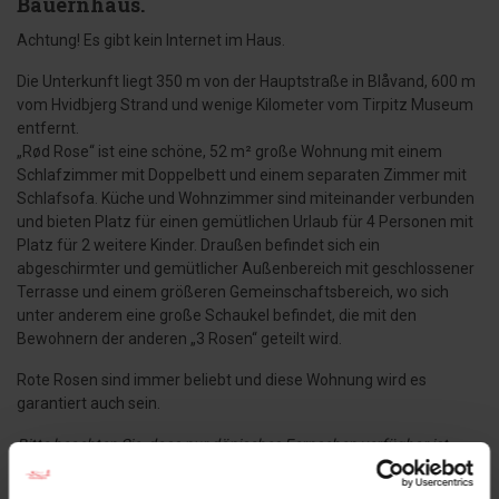
Bauernhaus.
Achtung! Es gibt kein Internet im Haus.
Die Unterkunft liegt 350 m von der Hauptstraße in Blåvand, 600 m
vom Hvidbjerg Strand und wenige Kilometer vom Tirpitz Museum
entfernt.
„Rød Rose“ ist eine schöne, 52 m² große Wohnung mit einem
Schlafzimmer mit Doppelbett und einem separaten Zimmer mit
Schlafsofa. Küche und Wohnzimmer sind miteinander verbunden
und bieten Platz für einen gemütlichen Urlaub für 4 Personen mit
Platz für 2 weitere Kinder. Draußen befindet sich ein
abgeschirmter und gemütlicher Außenbereich mit geschlossener
Terrasse und einem größeren Gemeinschaftsbereich, wo sich
unter anderem eine große Schaukel befindet, die mit den
Bewohnern der anderen „3 Rosen“ geteilt wird.
Rote Rosen sind immer beliebt und diese Wohnung wird es
garantiert auch sein.
Bitte beachten Sie, dass nur dänisches Fernsehen verfügbar ist.