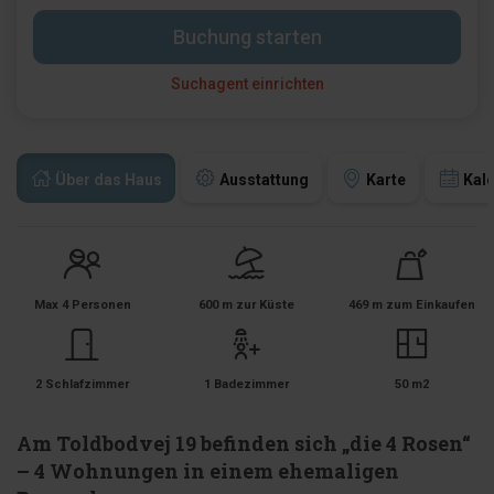
Buchung starten
Suchagent einrichten
Über das Haus
Ausstattung
Karte
Kal
Max 4 Personen
600 m zur Küste
469 m zum Einkaufen
2 Schlafzimmer
1 Badezimmer
50 m2
Am Toldbodvej 19 befinden sich „die 4 Rosen“
– 4 Wohnungen in einem ehemaligen