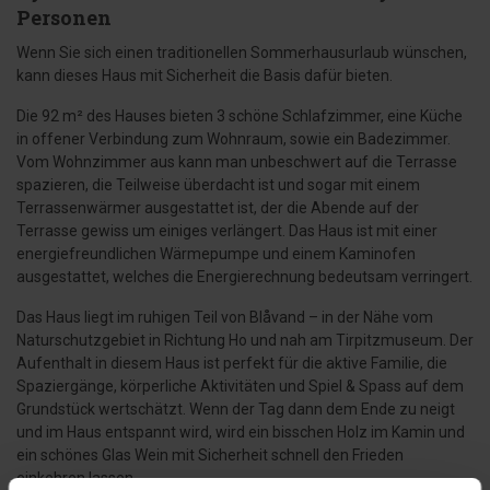
Personen
Wenn Sie sich einen traditionellen Sommerhausurlaub wünschen,
kann dieses Haus mit Sicherheit die Basis dafür bieten.
Die 92 m² des Hauses bieten 3 schöne Schlafzimmer, eine Küche
in offener Verbindung zum Wohnraum, sowie ein Badezimmer.
Vom Wohnzimmer aus kann man unbeschwert auf die Terrasse
spazieren, die Teilweise überdacht ist und sogar mit einem
Terrassenwärmer ausgestattet ist, der die Abende auf der
Terrasse gewiss um einiges verlängert. Das Haus ist mit einer
energiefreundlichen Wärmepumpe und einem Kaminofen
ausgestattet, welches die Energierechnung bedeutsam verringert.
Das Haus liegt im ruhigen Teil von Blåvand – in der Nähe vom
Naturschutzgebiet in Richtung Ho und nah am Tirpitzmuseum. Der
Aufenthalt in diesem Haus ist perfekt für die aktive Familie, die
Spaziergänge, körperliche Aktivitäten und Spiel & Spass auf dem
Grundstück wertschätzt. Wenn der Tag dann dem Ende zu neigt
und im Haus entspannt wird, wird ein bisschen Holz im Kamin und
ein schönes Glas Wein mit Sicherheit schnell den Frieden
einkehren lassen.