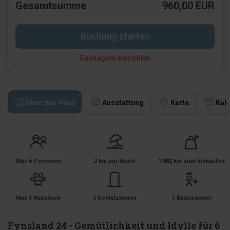
Gesamtsumme
960,00 EUR
Buchung starten
Suchagent einrichten
Über das Haus
Ausstattung
Karte
Kal
Max 6 Personen
2 km zur Küste
1,882 km zum Einkaufen
Max 1 Haustiere
3 Schlafzimmer
1 Badezimmer
Fynsland 24 - Gemütlichkeit und Idylle für 6