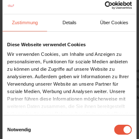
Rauchen nicht gestattet.
Zustimmung
Details
Über Cookies
Das sagen andere Urlauber
4,7 • 27 Bewertungen
Diese Webseite verwendet Cookies
Haus
Grundstück
Bereich
4,7
4,7
4,6
Wir verwenden Cookies, um Inhalte und Anzeigen zu
personalisieren, Funktionen für soziale Medien anbieten
zu können und die Zugriffe auf unsere Website zu
Nina
Juni 2026
Jessica T
analysieren. Außerdem geben wir Informationen zu Ihrer
Wir waren wie die letzten Male sehr zufrieden
Wie immer h
Verwendung unserer Website an unsere Partner für
und kommen
soziale Medien, Werbung und Analysen weiter. Unsere
Deutschland
Deutsch
Partner führen diese Informationen möglicherweise mit
weiteren Daten zusammen, die Sie ihnen bereitgestellt
haben oder die sie im Rahmen Ihrer Nutzung der Dienste
Alle Erfahrungsberichte anzeigen
gesammelt haben. Sie geben Einwilligung zu unseren
Einwilligungsauswahl
Cookies, wenn Sie unsere Webseite weiterhin nutzen
Notwendig
Mietinformationen