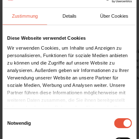
Das sagen andere Urlauber
Zustimmung
Details
Über Cookies
4,6 • 22 Bewertungen
Haus
Grundstück
Bereich
4,5
4,5
4,8
Diese Webseite verwendet Cookies
Wir verwenden Cookies, um Inhalte und Anzeigen zu
Gast aus Deutschland
Nov. 2025
Andrea Aur
personalisieren, Funktionen für soziale Medien anbieten
Das Haus war wirklich toll. Natürlich könnte
Haus ist et
zu können und die Zugriffe auf unsere Website zu
man ein paar Details noch verbessern, aber es
ist einfach 
analysieren. Außerdem geben wir Informationen zu Ihrer
lohnt sich in diesem Haus urlaub zu machen.
Verwendung unserer Website an unsere Partner für
Deutsch
soziale Medien, Werbung und Analysen weiter. Unsere
Deutschland
Partner führen diese Informationen möglicherweise mit
weiteren Daten zusammen, die Sie ihnen bereitgestellt
Alle Erfahrungsberichte anzeigen
haben oder die sie im Rahmen Ihrer Nutzung der Dienste
gesammelt haben. Sie geben Einwilligung zu unseren
Einwilligungsauswahl
Cookies, wenn Sie unsere Webseite weiterhin nutzen
Notwendig
Mietinformationen
Agentur