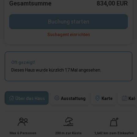
Gesamtsumme
834,00 EUR
Buchung starten
Suchagent einrichten
Oft gezeigt!
Dieses Haus wurde kürzlich 17 Mal angesehen.
Über das Haus
Ausstattung
Karte
Kal
Max 6 Personen
200 m zur Küste
1,642 km zum Einkaufen