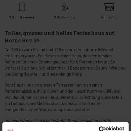
3 Schlafzimmer
2 Badezimmer
Kaminofen
Tolles, grosses und helles Ferienhaus auf
Horns Rev 39
Ca. 200 m vom Strand und 700 m vom Leuchtturm Blåvand
entfernt erwartet Sie dieses schöne Haus, das den idealen
Rahmen für einen Erholungsurlaub für 6 Personen bietet. Es
umfasst 3 schöne Schlafzimmer, 3 Badezimmer, Sauna, Whirlpool
und Dampfkabine – und jede Menge Platz.
Vom Haus und den grossen Terrassen hat man einen
Panoramablick auf die Dünen und den Leuchtturm von Blåvand.
Von den Dünen vor dem Haus bietet sich in Richtung Südwesten
ein fantastischer Meeresblick. Das Haus ist mit einer
energieeffizienten Wärmepumpe ausgestattet.
Jugendgruppen sind nicht erlaubt. Rauchen nicht gestattet.