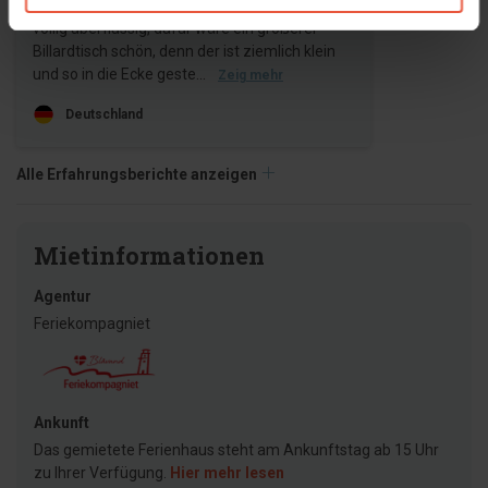
nimmt zuviel Platz ein und empfanden wir als
völlig überflüssig, dafür wäre ein größerer
Billardtisch schön, denn der ist ziemlich klein
und so in die Ecke geste...
Zeig mehr
Deutschland
Alle Erfahrungsberichte anzeigen
Mietinformationen
Agentur
Feriekompagniet
Ankunft
Das gemietete Ferienhaus steht am Ankunftstag ab 15 Uhr
zu Ihrer Verfügung.
Hier mehr lesen