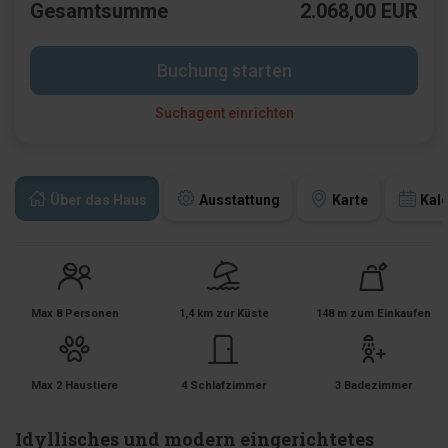
Gesamtsumme
2.068,00 EUR
Buchung starten
Suchagent einrichten
Über das Haus
Ausstattung
Karte
Kal
Max 8 Personen
1,4 km zur Küste
148 m zum Einkaufen
Max 2 Haustiere
4 Schlafzimmer
3 Badezimmer
Idyllisches und modern eingerichtetes