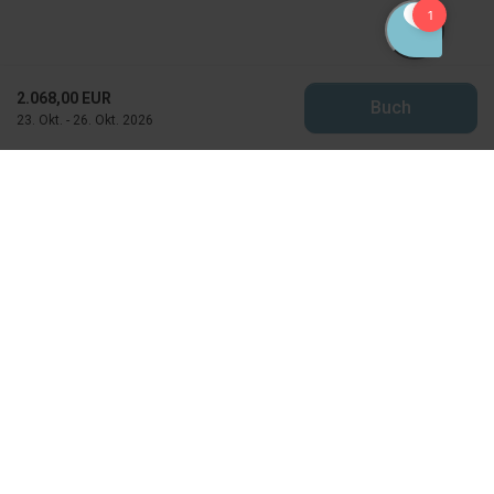
2.068,00 EUR
Buch
23. Okt. - 26. Okt. 2026
Feriekompagniet
Horns Bjerge 4
DK-6857 Blavand
CVR: 25871502
info@feriekompagniet.dk
+45 75 27 50 70
Besuchen Sie unser Facebook