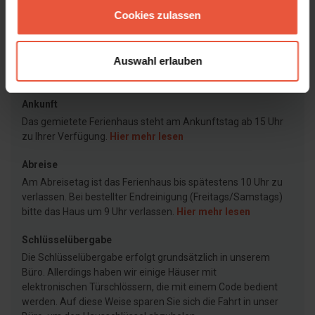
Cookies zulassen
Agentur
Feriekompagniet
Auswahl erlauben
Ankunft
Das gemietete Ferienhaus steht am Ankunftstag ab 15 Uhr
zu Ihrer Verfügung.
Hier mehr lesen
Abreise
Am Abreisetag ist das Ferienhaus bis spätestens 10 Uhr zu
verlassen. Bei bestellter Endreinigung (Freitags/Samstags)
bitte das Haus um 9 Uhr verlassen.
Hier mehr lesen
Schlüsselübergabe
Die Schlüsselübergabe erfolgt grundsätzlich in unserem
Büro. Allerdings haben wir einige Häuser mit
elektronischen Türschlössern, die mit einem Code bedient
werden. Auf diese Weise sparen Sie sich die Fahrt in unser