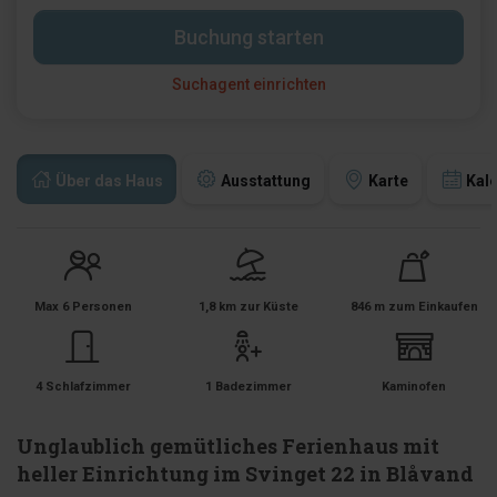
Buchung starten
Suchagent einrichten
Über das Haus
Ausstattung
Karte
Kal
Max 6 Personen
1,8 km zur Küste
846 m zum Einkaufen
4 Schlafzimmer
1 Badezimmer
Kaminofen
Unglaublich gemütliches Ferienhaus mit
heller Einrichtung im Svinget 22 in Blåvand