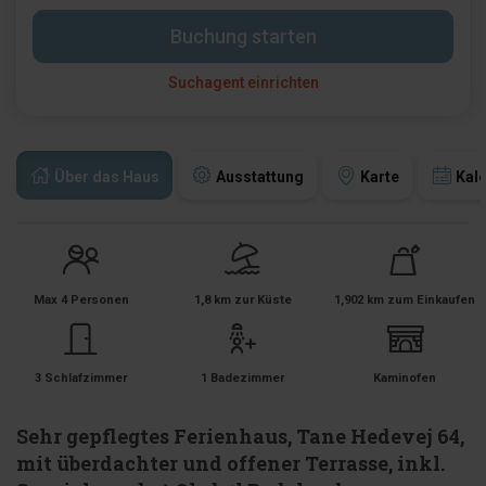
Buchung starten
Suchagent einrichten
Über das Haus
Ausstattung
Karte
Kal
Max 4 Personen
1,8 km zur Küste
1,902 km zum Einkaufen
3 Schlafzimmer
1 Badezimmer
Kaminofen
Sehr gepflegtes Ferienhaus, Tane Hedevej 64,
mit überdachter und offener Terrasse, inkl.