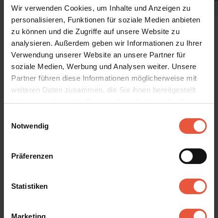
Wir verwenden Cookies, um Inhalte und Anzeigen zu
personalisieren, Funktionen für soziale Medien anbieten
Alle Erfahrungsberichte anzeigen
zu können und die Zugriffe auf unsere Website zu
analysieren. Außerdem geben wir Informationen zu Ihrer
Verwendung unserer Website an unsere Partner für
Mietinformationen
soziale Medien, Werbung und Analysen weiter. Unsere
Partner führen diese Informationen möglicherweise mit
Agentur
weiteren Daten zusammen, die Sie ihnen bereitgestellt
Feriekompagniet
haben oder die sie im Rahmen Ihrer Nutzung der Dienste
gesammelt haben. Sie geben Einwilligung zu unseren
Einwilligungsauswahl
Cookies, wenn Sie unsere Webseite weiterhin nutzen
Notwendig
Ankunft
Das gemietete Ferienhaus steht am Ankunftstag ab 15 Uhr
Präferenzen
zu Ihrer Verfügung.
Hier mehr lesen
Abreise
Statistiken
Am Abreisetag ist das Ferienhaus bis spätestens 10 Uhr zu
verlassen. Bei bestellter Endreinigung (Freitags/Samstags)
bitte das Haus um 9 Uhr verlassen.
Hier mehr lesen
Marketing