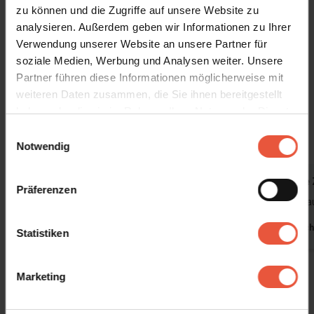
zu können und die Zugriffe auf unsere Website zu
Das Haus ist ein Nichtraucherhaus und Jugendgruppen sind nicht
analysieren. Außerdem geben wir Informationen zu Ihrer
zugelassen
Verwendung unserer Website an unsere Partner für
soziale Medien, Werbung und Analysen weiter. Unsere
Das sagen andere Urlauber
Partner führen diese Informationen möglicherweise mit
weiteren Daten zusammen, die Sie ihnen bereitgestellt
4,8 • 37 Bewertungen
haben oder die sie im Rahmen Ihrer Nutzung der Dienste
Haus
Grundstück
Bereich
gesammelt haben. Sie geben Einwilligung zu unseren
Einwilligungsauswahl
4,7
4,8
4,8
Cookies, wenn Sie unsere Webseite weiterhin nutzen
Notwendig
Gast aus Deutschland
Juni 2026
Constanze
Präferenzen
Leider gibt es nur 4 deutsche
Schönes Hau
Fernsehprogramme
Deutsch
Statistiken
Deutschland
Marketing
Alle Erfahrungsberichte anzeigen