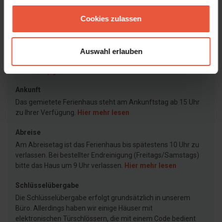
Mietinformationen
Cookies zulassen
Agentur
Feriekompagniet
Auswahl erlauben
Ankunft
Das gemietete Ferienhaus steht am Ankunftstag ab 15 Uhr
zu Ihrer Verfügung.
Hier mehr lesen
Abreise
Am Abreisetag ist das Ferienhaus bis spätestens 10 Uhr zu
verlassen. Bei bestellter Endreinigung (Freitags/Samstags)
bitte das Haus um 9 Uhr verlassen.
Hier mehr lesen
Schlüsselübergabe
Die Schlüsselübergabe erfolgt grundsätzlich in unserem
Büro. Allerdings haben wir einige Häuser mit
elektronischen Türschlössern, die mit einem Code bedient