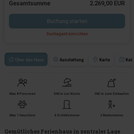
Gesamtsumme
2.269,00 EUR
Buchung starten
Suchagent einrichten
Über das Haus
Ausstattung
Karte
Kal
Max 8 Personen
500 m zur Küste
365 m zum Einkaufen
Max 1 Haustiere
4 Schlafzimmer
2 Badezimmer
Gemütliches Ferienhaus in zentraler Lage