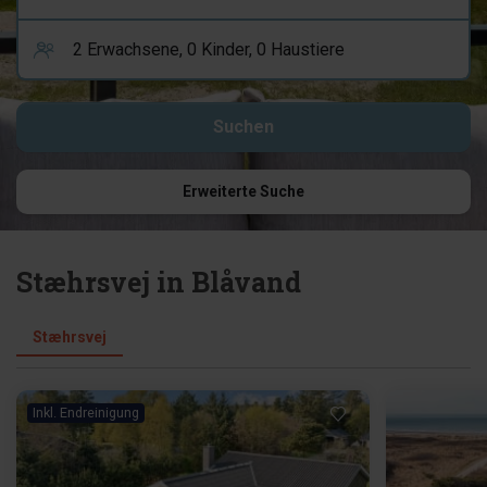
Erweiterte Suche
Stæhrsvej in Blåvand
Stæhrsvej
Inkl. Endreinigung