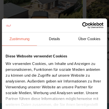
Lädt ...
Ferienhaus 1013 • Blåvand
Ferienhaus 04
Stæhrsvej 9
Stæhrsv
Zustimmung
Details
Über Cookies
Gute Lage und mit Platz für 6 Personen
Mit Blick auf 
Diese Webseite verwendet Cookies
Max 6 Personen
400 m zur Küste
273 m zum Einkaufen
3 Schlafzimm
Max 6 Person
Wir verwenden Cookies, um Inhalte und Anzeigen zu
personalisieren, Funktionen für soziale Medien anbieten
ab
1.006,00 EUR
4,9 (14)
4,6 (19)
zu können und die Zugriffe auf unsere Website zu
analysieren. Außerdem geben wir Informationen zu Ihrer
Verwendung unserer Website an unsere Partner für
Alle zeigen
soziale Medien, Werbung und Analysen weiter. Unsere
Partner führen diese Informationen möglicherweise mit
weiteren Daten zusammen, die Sie ihnen bereitgestellt