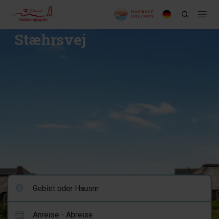
Stæhrsvej