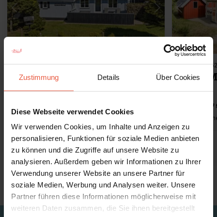
Lädt ...
Ferienhaus 249 • Blåvand
Ferienhaus 52
Peter Malersvej 2
Peter M
Zustimmung
Details
Über Cookies
400m von der Stadt
Ferienhaus in 
Diese Webseite verwendet Cookies
Max 6 Personen
400 m zur Küste
615 m zum Einkaufen
Max 1 Haustie
Max 6 Person
Wir verwenden Cookies, um Inhalte und Anzeigen zu
personalisieren, Funktionen für soziale Medien anbieten
ab
573,00 EUR
4,6 (14)
4,3 (11)
zu können und die Zugriffe auf unsere Website zu
analysieren. Außerdem geben wir Informationen zu Ihrer
Verwendung unserer Website an unsere Partner für
Alle zeigen
soziale Medien, Werbung und Analysen weiter. Unsere
Partner führen diese Informationen möglicherweise mit
weiteren Daten zusammen, die Sie ihnen bereitgestellt