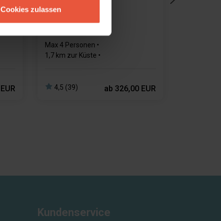
Hytte 1
Cookies zulassen
Hütte mit Flexibler
Ankunft/Abreise.
Max 4 Personen
1,7 km zur Küste
194 m zum Einkaufen
er
1 Schlafzimmer
1 Badezimmer
4,5 (39)
 EUR
ab
326,00 EUR
Kundenservice