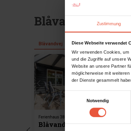
Blåvandvej in Bl
Zustimmung
Diese Webseite verwendet 
Blåvandvej
Wir verwenden Cookies, um I
und die Zugriffe auf unsere 
Website an unsere Partner fü
möglicherweise mit weiteren
Lädt ...
der Dienste gesammelt haben
Einwilligungsauswahl
Notwendig
Ferienhaus 388 • Blåvand
Feri
Blåvandvej 49A,
Bl