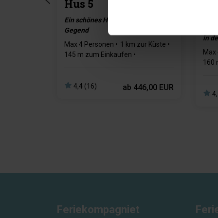
Hus 5
Gemü
Ein schönes Haus in einer ruhigen
Schl
Gegend
in de
Max 4 Personen
1 km zur Küste
Max 
145 m zum Einkaufen
160 
Max 1 Haustiere
2 Schlafzimmer
Max 
4,4 (16)
ab
446,00 EUR
4,
Feriekompagniet
Feri