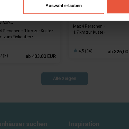
Hytte 2
Auswahl erlauben
tliches Reihenhaus mit Spa, 2
Hütte mit Flexibler
afzimmern und Dachterrasse –
Ankunft/Abreise.
r Näh...
Max 4 Personen
4 Personen
1 km zur Küste
1,7 km zur Küste
m zum Einkaufen
194 m zum Einkaufen
1 Haustiere
2 Schlafzimmer
1 Schlafzimmer
1 Badezimm
4,5 (34)
ab
326,00
7 (8)
ab
433,00 EUR
Alle zeigen
enhäuser suchen
Inspiration