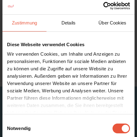
Pause um neue Kräfte zu sammeln, für ihre weitere
Reise in den warmen Süden.
Zustimmung
Details
Über Cookies
Filsø Ellipse
Im Juli 2017 bekamen Naturliebhaber und
Vogelbeobachter einen weiteren Grund, um Filsø
Diese Webseite verwendet Cookies
einen Besuch abzustatten. Hier hat man nun eine
Wir verwenden Cookies, um Inhalte und Anzeigen zu
zirkuläre Brücke errichtet, um die Natur noch besser
personalisieren, Funktionen für soziale Medien anbieten
erleben zu können.
zu können und die Zugriffe auf unsere Website zu
analysieren. Außerdem geben wir Informationen zu Ihrer
Verwendung unserer Website an unsere Partner für
soziale Medien, Werbung und Analysen weiter. Unsere
Partner führen diese Informationen möglicherweise mit
Die versandeten Eichen bei Filsee
weiteren Daten zusammen, die Sie ihnen bereitgestellt
haben oder die sie im Rahmen Ihrer Nutzung der Dienste
gesammelt haben. Sie geben Einwilligung zu unseren
Einwilligungsauswahl
Wenn Sie genau hinschauen, werden Sie es bemerken können –
Cookies, wenn Sie unsere Webseite weiterhin nutzen
Notwendig
Charlotte bewegt sich in den Baumkronen von 20-30 Meter
großen Eichenbäume. Die Baumstämme sind im Laufe von