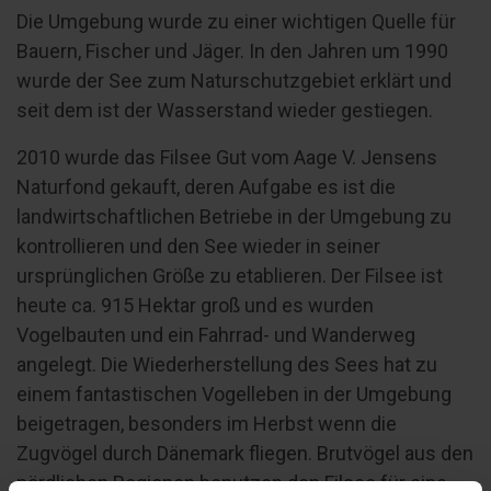
Die Umgebung wurde zu einer wichtigen Quelle für
Bauern, Fischer und Jäger. In den Jahren um 1990
wurde der See zum Naturschutzgebiet erklärt und
seit dem ist der Wasserstand wieder gestiegen.
2010 wurde das Filsee Gut vom Aage V. Jensens
Naturfond gekauft, deren Aufgabe es ist die
landwirtschaftlichen Betriebe in der Umgebung zu
kontrollieren und den See wieder in seiner
ursprünglichen Größe zu etablieren. Der Filsee ist
heute ca. 915 Hektar groß und es wurden
Vogelbauten und ein Fahrrad- und Wanderweg
angelegt. Die Wiederherstellung des Sees hat zu
einem fantastischen Vogelleben in der Umgebung
beigetragen, besonders im Herbst wenn die
Zugvögel durch Dänemark fliegen. Brutvögel aus den
nördlichen Regionen benutzen den Filsee für eine