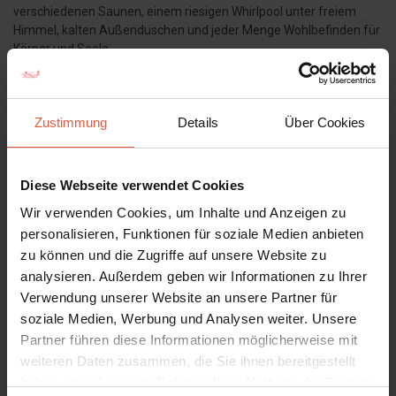
verschiedenen Saunen, einem riesigen Whirlpool unter freiem
Himmel, kalten Außenduschen und jeder Menge Wohlbefinden für
Körper und Seele.
Lesen Sie mehr über das
Freizeitzentrum Varde
(beachten Sie
die Öffnungszeiten!).
Zustimmung
Details
Über Cookies
Oksbøl Badeland
Diese Webseite verwendet Cookies
Wenn Sie gerne ins Wasser springen möchten, aber die Nordsee
Wir verwenden Cookies, um Inhalte und Anzeigen zu
schon zu kalt ist, dann wäre ein Ausflug ins Erlebnisbad genau das
personalisieren, Funktionen für soziale Medien anbieten
Richtige, und hier ist auch für die Unterhaltung der Kinder bestens
zu können und die Zugriffe auf unsere Website zu
gesorgt. Im
Oksbøl Badeland
können Sie sich unter anderem mit
analysieren. Außerdem geben wir Informationen zu Ihrer
Westjütlands höchster und längster Wasserrutsche, sowie einem
Verwendung unserer Website an unsere Partner für
Kinderbecken mit Clown und Wasserfall amüsieren.
soziale Medien, Werbung und Analysen weiter. Unsere
Hüpfen Sie von der großen Kletterwand aus ins Wasser, oder
Partner führen diese Informationen möglicherweise mit
nutzen Sie das große Warmwasserbecken, den Whirlpool oder die
weiteren Daten zusammen, die Sie ihnen bereitgestellt
Sauna, um ein paar Gänge zurückschalten.
haben oder die sie im Rahmen Ihrer Nutzung der Dienste