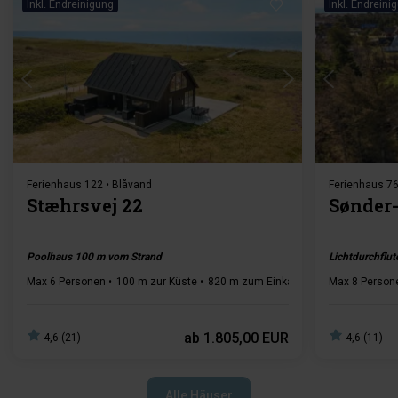
Inkl. Endreinigung
Inkl. Endreini
Lädt ...
Ferienhaus 122 • Blåvand
Ferienhaus 76
Stæhrsvej 22
Sønder-
Poolhaus 100 m vom Strand
Lichtdurchflut
Max 6 Personen
100 m zur Küste
820 m zum Einkaufen
3 Schlafzimm
Max 8 Person
ab
1.805,00 EUR
4,6 (21)
4,6 (11)
Alle Häuser